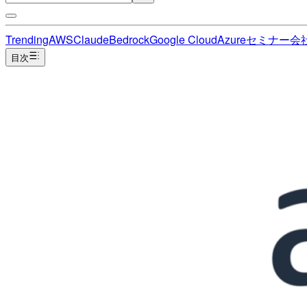
Trending
AWS
Claude
Bedrock
Google Cloud
Azure
セミナー
会
目次