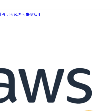
社説明会
勉強会
事例
採用