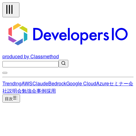
produced by Classmethod
Trending
AWS
Claude
Bedrock
Google Cloud
Azure
セミナー
会
社説明会
勉強会
事例
採用
目次