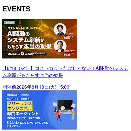
EVENTS
【8/18（火）】コストカットだけじゃない！AI駆動のシステ
ム刷新がもたらす本当の効果
開催前
2026年8月18日(火) 15:00