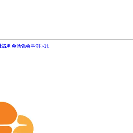
社説明会
勉強会
事例
採用