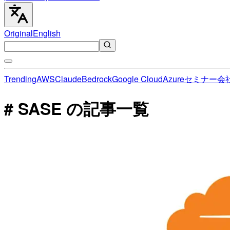
Original
English
Trending
AWS
Claude
Bedrock
Google Cloud
Azure
セミナー
会
# SASE の記事一覧