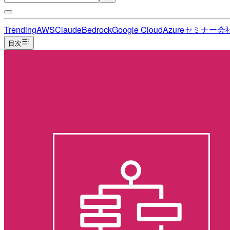
Trending
AWS
Claude
Bedrock
Google Cloud
Azure
セミナー
会
目次