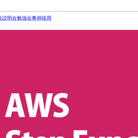
社説明会
勉強会
事例
採用