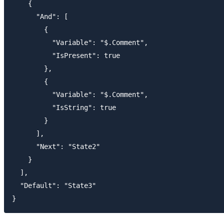
    {

      "And": [

        {

          "Variable": "$.Comment",

          "IsPresent": true

        },

        {

          "Variable": "$.Comment",

          "IsString": true

        }

      ],

      "Next": "State2"

    }

  ],

  "Default": "State3"
