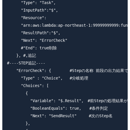
      "Type": "Task",

      "InputPath":"$",

      "Resource":

      "arn:aws:lambda:ap-northeast-1:99999999999:func
      "ResultPath":"$",

      "Next": "ErrorCheck"

      #"End": true削除

    }, #,追記

#----STEP追記----

    "ErrorCheck": {        #Stepの名称 前段の出力結果
      "Type" : "Choice",   #分岐処理

      "Choices": [

        {

          "Variable": "$.Result",　#前Stepの処
          "BooleanEquals": true,　　#条件判定

          "Next": "SendResult"　　　#次のStep名

        },
