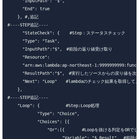
      "InputPath": "$",

      "End": true

    }, #,追記

#----STEP追記----

      "StateCheck": {    #Step：ステータスチェック

      "Type": "Task",

      "InputPath":"$",　#前段の返り値受け取り

      "Resource":

      "arn:aws:lambda:ap-northeast-1:9999999999:funct
      "ResultPath":"$",　#実行したソースからの戻り値を
      "Next": "Loop"　　#lambdaのチェック結果を取得して、S
    },

#----STEP追記----

    "Loop": {　　　　　　#Step:Loop処理

            "Type": "Choice",

            "Choices": [{

                "Or":[{　　　　#Loopを抜ける判定をORで
                      "Variable": "$.Result",　#