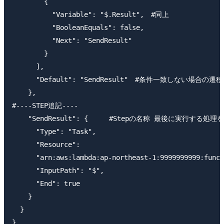
        {

          "Variable": "$.Result",　#同上

          "BooleanEquals": false,

          "Next": "SendResult"

        }

      ],

      "Default": "SendResult"　#条件一致しない場合の遷移先
    },

#----STEP追記----

    "SendResult": {　　　#Stepの名称 最後に実行する処理を
      "Type": "Task",

      "Resource":

      "arn:aws:lambda:ap-northeast-1:9999999999:funct
      "InputPath": "$",

      "End": true

    }

  }
