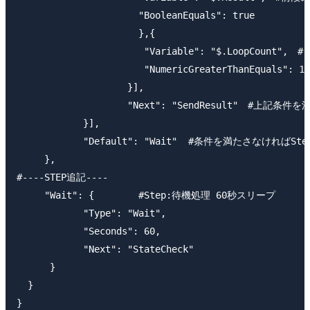
                      "BooleanEquals": true

                      },{

                       "Variable": "$.LoopCou
                       "NumericGreaterThanEquals": 10

                    }],

                    "Next": "SendResult"　#上記条
            }],

            "Default": "Wait"  #条件を満たさなければSte
     },

#----STEP追記----

     "Wait": {        #Step:待機処理 60秒スリープ

            "Type": "Wait", 

            "Seconds": 60,

            "Next": "StateCheck"

      } 

  }

} 
