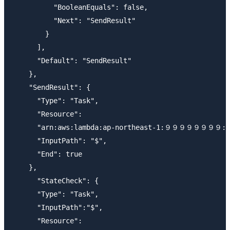
          "BooleanEquals": false,

          "Next": "SendResult"

        }

      ],

      "Default": "SendResult"

    },

    "SendResult": {

      "Type": "Task",

      "Resource":

      "arn:aws:lambda:ap-northeast-1:９９９９９９９９:fun
      "InputPath": "$",

      "End": true

    },

      "StateCheck": {

      "Type": "Task",

      "InputPath":"$",

      "Resource":
