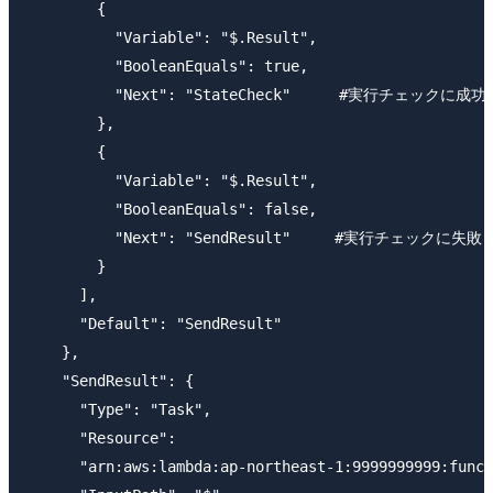
        {

          "Variable": "$.Result",

          "BooleanEquals": true,

          "Next": "StateCheck"　　  #実行チェック
        },

        {

          "Variable": "$.Result",

          "BooleanEquals": false,

          "Next": "SendResult"     #実行チェッ
        }

      ],

      "Default": "SendResult"

    },

    "SendResult": {

      "Type": "Task",

      "Resource":

      "arn:aws:lambda:ap-northeast-1:9999999999:funct