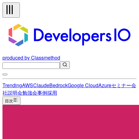
produced by Classmethod
Trending
AWS
Claude
Bedrock
Google Cloud
Azure
セミナー
会
社説明会
勉強会
事例
採用
目次