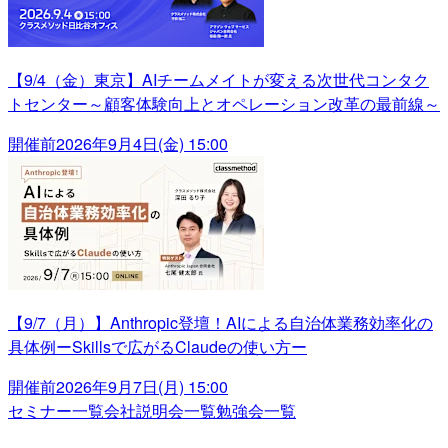
【9/4（金）東京】AIチームメイトが変える次世代コンタク
トセンター～顧客体験向上とオペレーション改革の最前線～
開催前
2026年9月4日(金) 15:00
【9/7（月）】Anthropic登壇！AIによる自治体業務効率化の
具体例ーSkillsで広がるClaudeの使い方ー
開催前
2026年9月7日(月) 15:00
セミナー一覧
会社説明会一覧
勉強会一覧