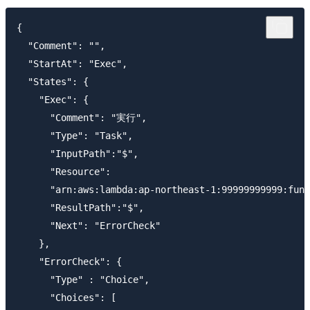
{

  "Comment": "",

  "StartAt": "Exec",

  "States": {

    "Exec": {

      "Comment": "実行",

      "Type": "Task",

      "InputPath":"$",

      "Resource":

      "arn:aws:lambda:ap-northeast-1:99999999999:func
      "ResultPath":"$",

      "Next": "ErrorCheck"

    },

    "ErrorCheck": {

      "Type" : "Choice",

      "Choices": [
