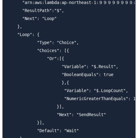
      "arn:aws:lambda:ap-northeast-1:９９９９９９９９:fun
      "ResultPath":"$",

      "Next": "Loop"

    },

    "Loop": {

            "Type": "Choice",

            "Choices": [{

                "Or":[{

                      "Variable": "$.Result",

                      "BooleanEquals": true

                      },{

                       "Variable": "$.LoopCount",

                       "NumericGreaterThanEquals": 10

                    }],

                    "Next": "SendResult"

            }],

            "Default": "Wait"
