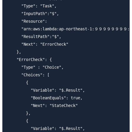
      "Type": "Task",

      "InputPath":"$",

      "Resource":

      "arn:aws:lambda:ap-northeast-1:９９９９９９９９:fun
      "ResultPath":"$",

      "Next": "ErrorCheck"

    },

    "ErrorCheck": {

      "Type" : "Choice",

      "Choices": [

        {

          "Variable": "$.Result",

          "BooleanEquals": true,

          "Next": "StateCheck"

        },

        {

          "Variable": "$.Result",
