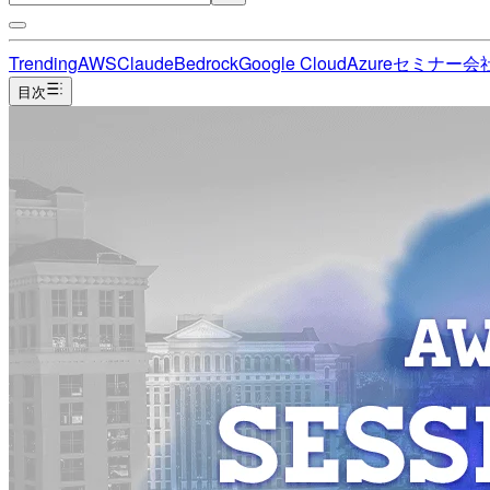
Trending
AWS
Claude
Bedrock
Google Cloud
Azure
セミナー
会
目次