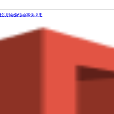
社説明会
勉強会
事例
採用