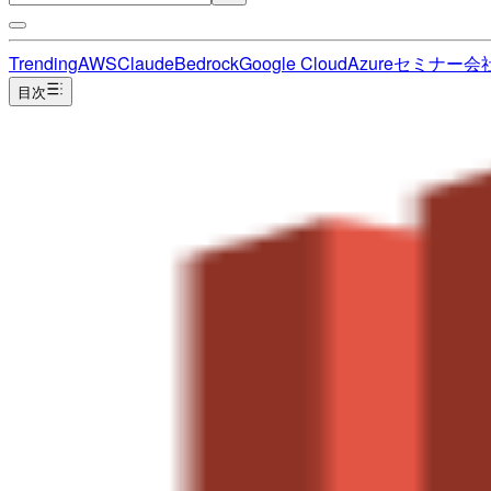
Trending
AWS
Claude
Bedrock
Google Cloud
Azure
セミナー
会
目次