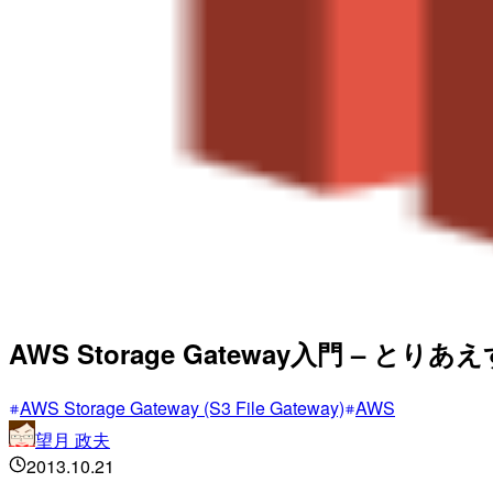
AWS Storage Gateway入門 – と
AWS Storage Gateway (S3 File Gateway)
AWS
望月 政夫
2013.10.21