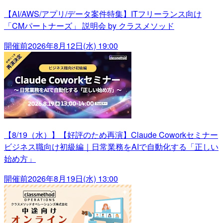
【AI/AWS/アプリ/データ案件特集】ITフリーランス向け
「CMパートナーズ」 説明会 by クラスメソッド
開催前
2026年8月12日(水) 19:00
【8/19（水）】【好評のため再演】Claude Coworkセミナー
ビジネス職向け初級編｜日常業務をAIで自動化する「正しい
始め方」
開催前
2026年8月19日(水) 13:00