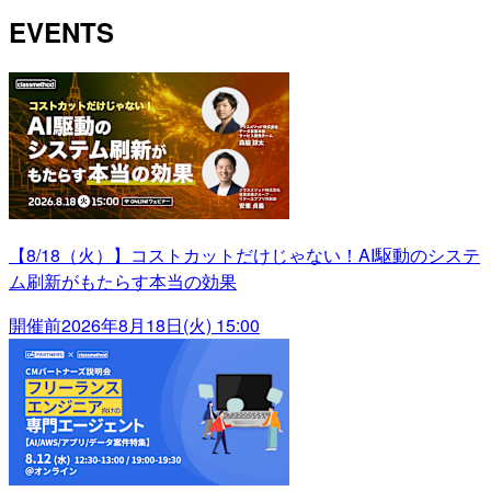
EVENTS
【8/18（火）】コストカットだけじゃない！AI駆動のシステ
ム刷新がもたらす本当の効果
開催前
2026年8月18日(火) 15:00