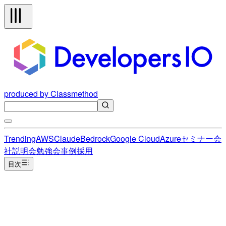
produced by Classmethod
Trending
AWS
Claude
Bedrock
Google Cloud
Azure
セミナー
会
社説明会
勉強会
事例
採用
目次