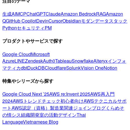
注目のテーマ
生成AI
MCP
ChatGPT
Claude
Amazon Bedrock
RAG
Amazon
Q
GitHub Copilot
Devin
Cursor
Obsidian
モダンデータスタック
Python
セキュリティ
PM
プロダクトやサービスで探す
Google Cloud
Microsoft
Azure
LINE
Zendesk
Auth0
Tableau
Snowflake
Alteryx
インフォ
マティカ
dbt
DuckDB
Cloudflare
Splunk
Vision One
Notion
特集やシリーズから探す
Google Cloud Next ’25
AWS re:Invent 2025
AWS再入門
2024
AWSトレンドチェック
初心者向け
AWSテクニカルサポ
ート
AWS認定（資格）
製造業関連
ジョインブログ
くらめそ
の情シス
組織開発室の活動
デザイン
Thai
Language
Vietnamese Blog