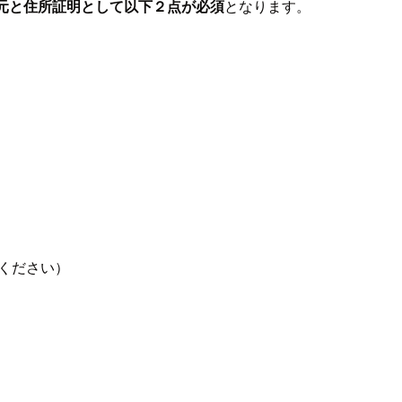
元と住所証明として以下２点が必須
となります。
覧ください）