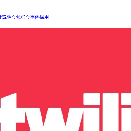
社説明会
勉強会
事例
採用