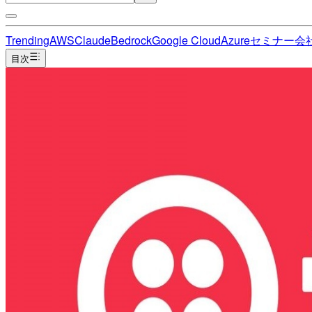
Trending
AWS
Claude
Bedrock
Google Cloud
Azure
セミナー
会
目次