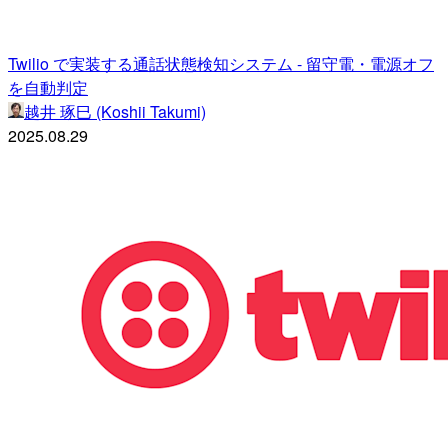
Twilio で実装する通話状態検知システム - 留守電・電源オフ
を自動判定
越井 琢巳 (Koshii Takumi)
2025.08.29