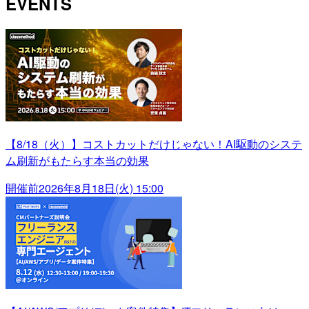
EVENTS
【8/18（火）】コストカットだけじゃない！AI駆動のシステ
ム刷新がもたらす本当の効果
開催前
2026年8月18日(火) 15:00