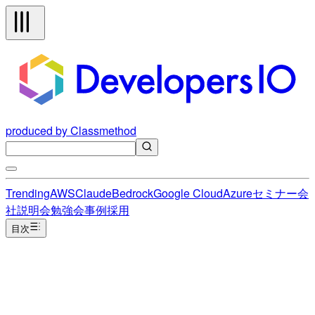
produced by Classmethod
Trending
AWS
Claude
Bedrock
Google Cloud
Azure
セミナー
会
社説明会
勉強会
事例
採用
目次