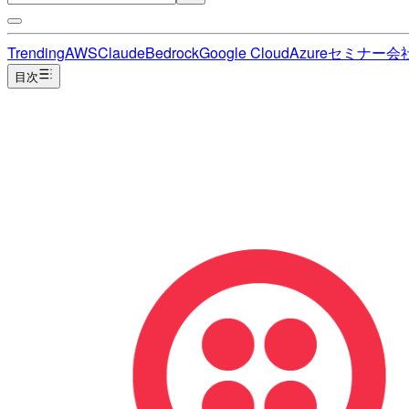
Trending
AWS
Claude
Bedrock
Google Cloud
Azure
セミナー
会
目次