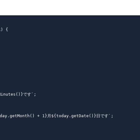
) {

Minutes()}です`;

oday.getMonth() + 1}月${today.getDate()}日です`;
