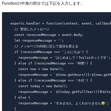
Functionの中身の部分では下記を入力します。
exports.handler = function(context, event, callback
  // 受信したメッセージ

  const receivedMessage = event.Body;

  let responseMessage = '';

  // メッセージの内容に応じて返信を変える

  if (receivedMessage === 'こんにちは') {

    responseMessage = 'はじめまして！Twilioボットです';

  } else if (receivedMessage === '時間') {

    const now = new Date();

    responseMessage = `${now.getHours()}:${now.get
  } else if (receivedMessage === '今日') {

    const today = new Date();

    responseMessage = `${today.getFullYear()}年${t
  } else {

    responseMessage = 'すみません、よくわかりません😅';

  }
