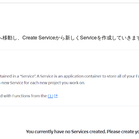
vicesへ移動し、Create Serviceから新しくServiceを作成していき