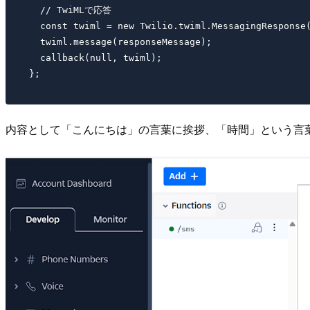
  // TwiMLで応答

  const twiml = new Twilio.twiml.MessagingResponse(
  twiml.message(responseMessage);

  callback(null, twiml);

内容として「こんにちは」の言葉に挨拶、「時間」という言