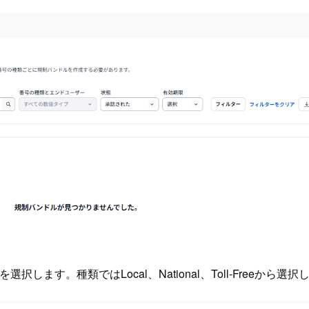
mber）を選択します。種類ではLocal、National、Toll-F