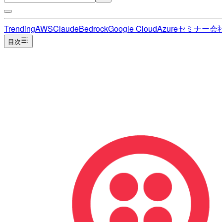
Trending
AWS
Claude
Bedrock
Google Cloud
Azure
セミナー
会
目次