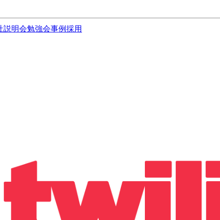
社説明会
勉強会
事例
採用