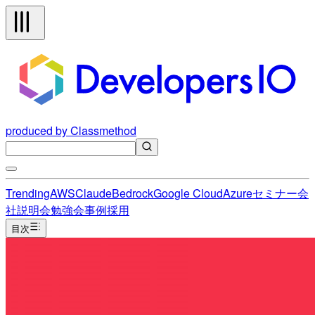
produced by Classmethod
Trending
AWS
Claude
Bedrock
Google Cloud
Azure
セミナー
会
社説明会
勉強会
事例
採用
目次