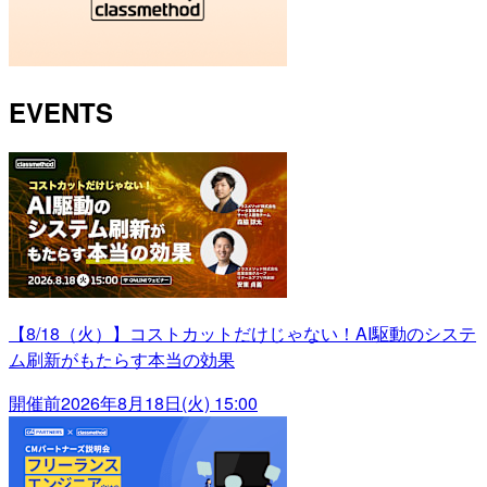
EVENTS
【8/18（火）】コストカットだけじゃない！AI駆動のシステ
ム刷新がもたらす本当の効果
開催前
2026年8月18日(火) 15:00