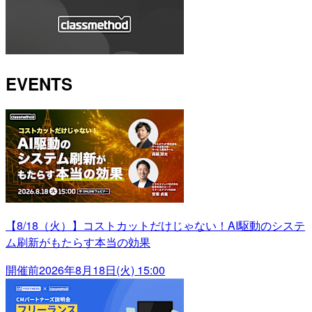
EVENTS
【8/18（火）】コストカットだけじゃない！AI駆動のシステ
ム刷新がもたらす本当の効果
開催前
2026年8月18日(火) 15:00