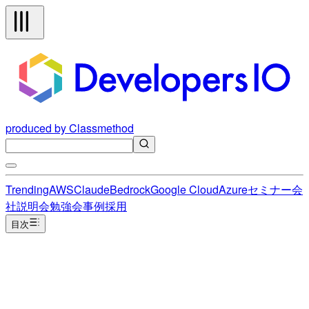
produced by Classmethod
Trending
AWS
Claude
Bedrock
Google Cloud
Azure
セミナー
会
社説明会
勉強会
事例
採用
目次