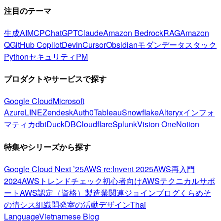
注目のテーマ
生成AI
MCP
ChatGPT
Claude
Amazon Bedrock
RAG
Amazon
Q
GitHub Copilot
Devin
Cursor
Obsidian
モダンデータスタック
Python
セキュリティ
PM
プロダクトやサービスで探す
Google Cloud
Microsoft
Azure
LINE
Zendesk
Auth0
Tableau
Snowflake
Alteryx
インフォ
マティカ
dbt
DuckDB
Cloudflare
Splunk
Vision One
Notion
特集やシリーズから探す
Google Cloud Next ’25
AWS re:Invent 2025
AWS再入門
2024
AWSトレンドチェック
初心者向け
AWSテクニカルサポ
ート
AWS認定（資格）
製造業関連
ジョインブログ
くらめそ
の情シス
組織開発室の活動
デザイン
Thai
Language
Vietnamese Blog