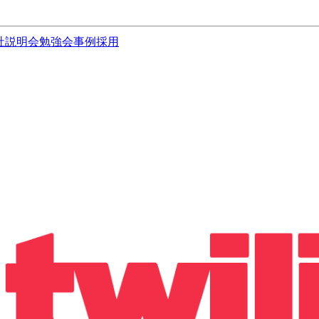
社説明会
勉強会
事例
採用