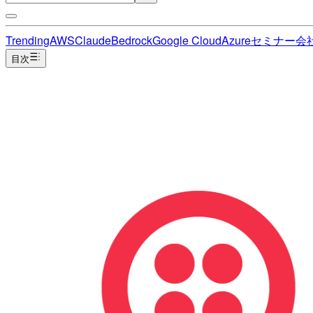
Trending
AWS
Claude
Bedrock
Google Cloud
Azure
セミナー
会
目次