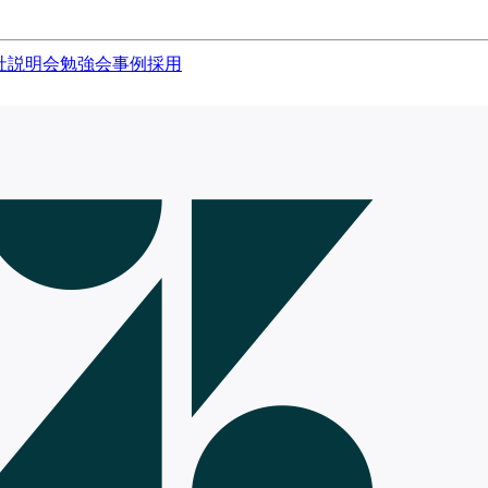
社説明会
勉強会
事例
採用