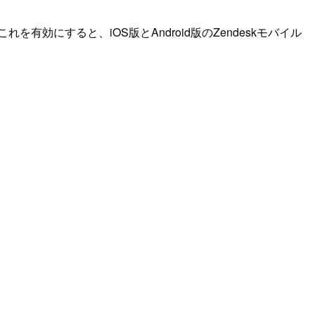
有効にすると、iOS版とAndroid版のZendeskモバイル