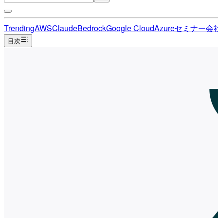
Trending
AWS
Claude
Bedrock
Google Cloud
Azure
セミナー
会
目次