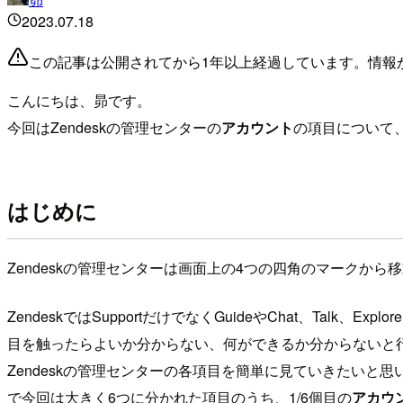
2023.07.18
この記事は公開されてから1年以上経過しています。情報
こんにちは、昴です。
今回はZendeskの管理センターの
アカウント
の項目について
はじめに
Zendeskの管理センターは画面上の4つの四角のマークから
ZendeskではSupportだけでなくGuideやChat、T
目を触ったらよいか分からない、何ができるか分からないと行
Zendeskの管理センターの各項目を簡単に見ていきたい
で今回は大きく6つに分かれた項目のうち、1/6個目の
アカウ