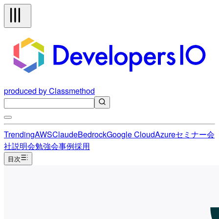
produced by Classmethod
Trending
AWS
Claude
Bedrock
Google Cloud
Azure
セミナー
会
社説明会
勉強会
事例
採用
目次