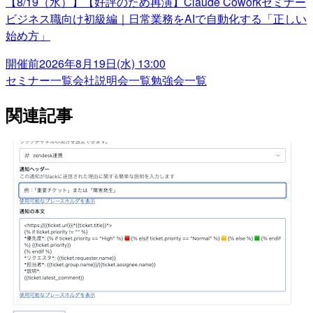
【8/19（水）】【好評のため再演】Claude Coworkセミナー
ビジネス職向け初級編｜日常業務をAIで自動化する「正しい
始め方」
開催前
2026年8月19日(水) 13:00
セミナー一覧
会社説明会一覧
勉強会一覧
関連記事