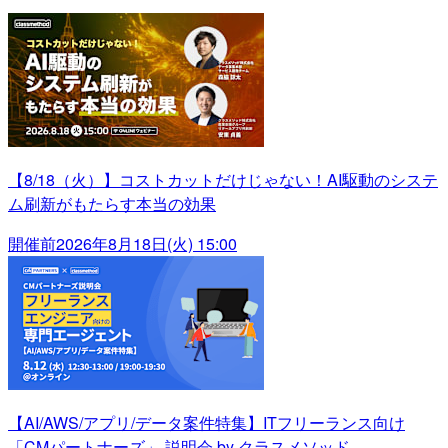
【8/18（火）】コストカットだけじゃない！AI駆動のシステ
ム刷新がもたらす本当の効果
開催前
2026年8月18日(火) 15:00
【AI/AWS/アプリ/データ案件特集】ITフリーランス向け
「CMパートナーズ」 説明会 by クラスメソッド