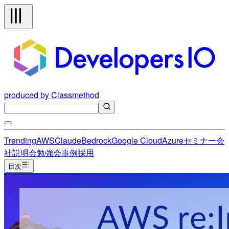
produced by Classmethod
Trending
AWS
Claude
Bedrock
Google Cloud
Azure
セミナー
会
社説明会
勉強会
事例
採用
目次