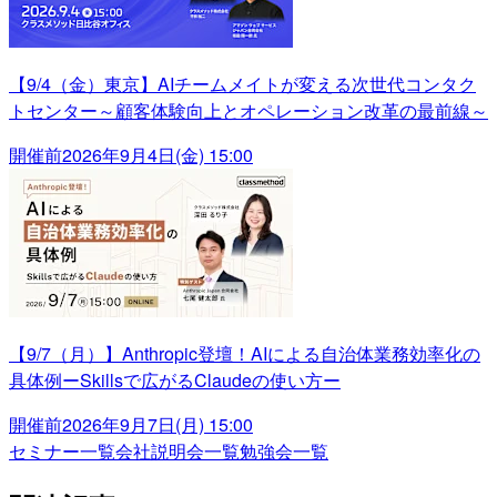
【9/4（金）東京】AIチームメイトが変える次世代コンタク
トセンター～顧客体験向上とオペレーション改革の最前線～
開催前
2026年9月4日(金) 15:00
【9/7（月）】Anthropic登壇！AIによる自治体業務効率化の
具体例ーSkillsで広がるClaudeの使い方ー
開催前
2026年9月7日(月) 15:00
セミナー一覧
会社説明会一覧
勉強会一覧