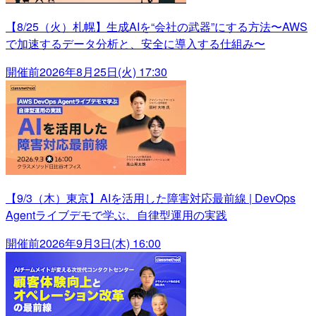
【8/25（火）札幌】生成AIを“会社の武器”にする方法〜AWS
で加速するデータ分析と、安全に導入する仕組み〜
開催前
2026年8月25日(火) 17:30
【9/3（木）東京】AIを活用した障害対応最前線 | DevOps
Agentライブデモで学ぶ、自律型運用の実践
開催前
2026年9月3日(木) 16:00