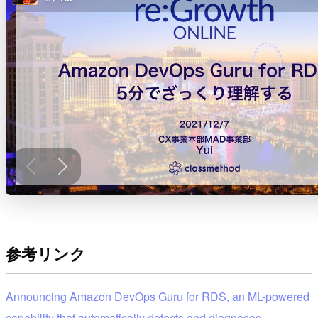
参考リンク
Announcing Amazon DevOps Guru for RDS, an ML-powered
capability that automatically detects and diagnoses