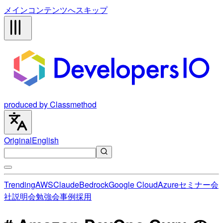
メインコンテンツへスキップ
produced by Classmethod
Original
English
Trending
AWS
Claude
Bedrock
Google Cloud
Azure
セミナー
会
社説明会
勉強会
事例
採用