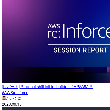
[レポート] Practical shift left for builders #APS352-R
#AWSreInforce
たかくに
2023.06.15