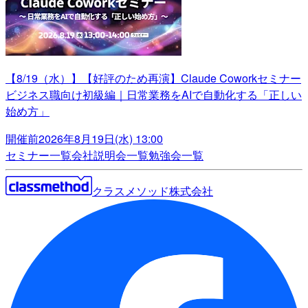
【8/19（水）】【好評のため再演】Claude Coworkセミナー
ビジネス職向け初級編｜日常業務をAIで自動化する「正しい
始め方」
開催前
2026年8月19日(水) 13:00
セミナー一覧
会社説明会一覧
勉強会一覧
クラスメソッド株式会社