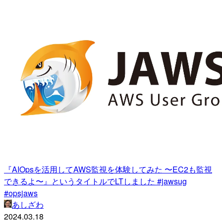
『AIOpsを活用してAWS監視を体験してみた 〜EC2も監視
できるよ〜』というタイトルでLTしました #jawsug
#opsjaws
あしざわ
2024.03.18