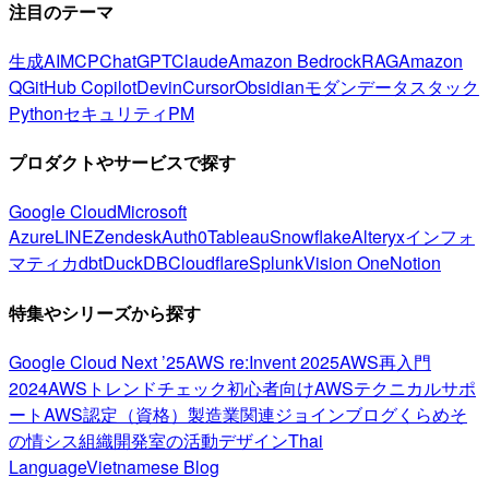
注目のテーマ
生成AI
MCP
ChatGPT
Claude
Amazon Bedrock
RAG
Amazon
Q
GitHub Copilot
Devin
Cursor
Obsidian
モダンデータスタック
Python
セキュリティ
PM
プロダクトやサービスで探す
Google Cloud
Microsoft
Azure
LINE
Zendesk
Auth0
Tableau
Snowflake
Alteryx
インフォ
マティカ
dbt
DuckDB
Cloudflare
Splunk
Vision One
Notion
特集やシリーズから探す
Google Cloud Next ’25
AWS re:Invent 2025
AWS再入門
2024
AWSトレンドチェック
初心者向け
AWSテクニカルサポ
ート
AWS認定（資格）
製造業関連
ジョインブログ
くらめそ
の情シス
組織開発室の活動
デザイン
Thai
Language
Vietnamese Blog