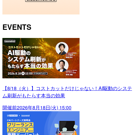
EVENTS
【8/18（火）】コストカットだけじゃない！AI駆動のシステ
ム刷新がもたらす本当の効果
開催前
2026年8月18日(火) 15:00