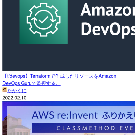
【tfdevops】Terraformで作成したリソースをAmazon
DevOps Guruで監視する。
たかくに
2022.02.10