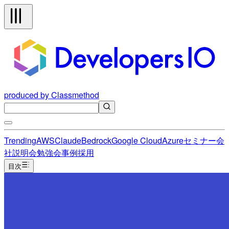
produced by Classmethod
Trending
AWS
Claude
Bedrock
Google Cloud
Azure
セミナー
会
社説明会
勉強会
事例
採用
目次