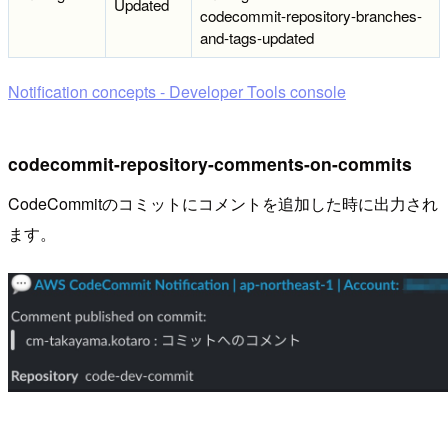
Updated
codecommit-repository-branches-
and-tags-updated
Notification concepts - Developer Tools console
codecommit-repository-comments-on-commits
CodeCommitのコミットにコメントを追加した時に出力され
ます。