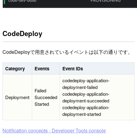
CodeDeploy
CodeDeployで用意されているイベントは以下の通りです。
Category
Events
Event IDs
codedeploy-application-
deployment-failed
Failed
codedeploy-application-
Deployment
Succeeded
deployment-succeeded
Started
codedeploy-application-
deployment-started
Notification concepts - Developer Tools console