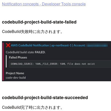
Notification concepts - Developer Tools console
codebuild-project-build-state-failed
CodeBuild失敗時に出力されます。
codebuild-project-build-state-succeeded
CodeBuild完了時に出力されます。