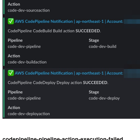
codepipeline-pipeline-action-execution-failed