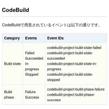
CodeBuild
CodeBuildで用意されているイベントは以下の通りです。
Category
Events
Event IDs
codebuild-project-build-state-failed
Failed
codebuild-project-build-state-
Succeeded
succeeded
Build state
In-
codebuild-project-build-state-in-
progress
progress
Stopped
codebuild-project-build-state-
stopped
codebuild-project-build-phase-failure
Build
Failure
codebuild-project-build-phase-
phase
Success
success