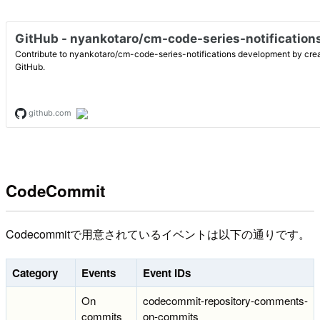
CodeCommit
Codecommitで用意されているイベントは以下の通りです。
Category
Events
Event IDs
On
codecommit-repository-comments-
commits
on-commits