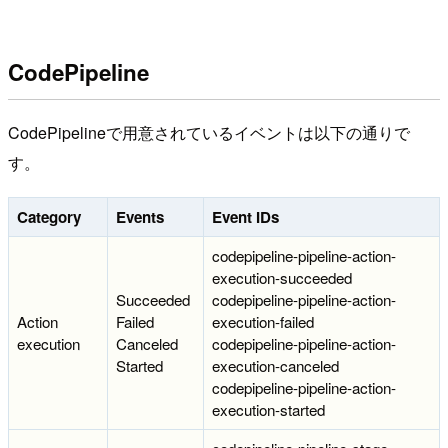
CodePipeline
CodePipelineで用意されているイベントは以下の通りで
す。
Category
Events
Event IDs
codepipeline-pipeline-action-
execution-succeeded
Succeeded
codepipeline-pipeline-action-
Action
Failed
execution-failed
execution
Canceled
codepipeline-pipeline-action-
Started
execution-canceled
codepipeline-pipeline-action-
execution-started