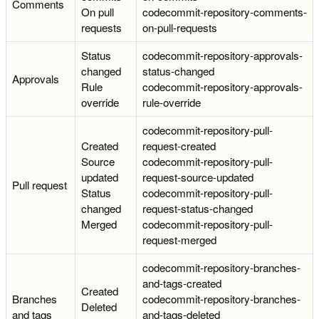
Comments
On pull
codecommit-repository-comments-
requests
on-pull-requests
Status
codecommit-repository-approvals-
changed
status-changed
Approvals
Rule
codecommit-repository-approvals-
override
rule-override
codecommit-repository-pull-
Created
request-created
Source
codecommit-repository-pull-
updated
request-source-updated
Pull request
Status
codecommit-repository-pull-
changed
request-status-changed
Merged
codecommit-repository-pull-
request-merged
codecommit-repository-branches-
and-tags-created
Created
Branches
codecommit-repository-branches-
Deleted
and tags
and-tags-deleted