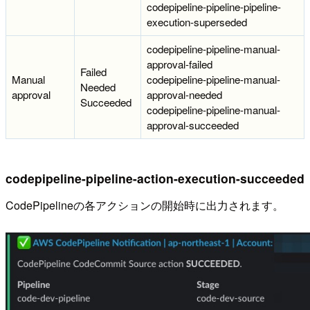
codepipeline-pipeline-pipeline-
execution-superseded
codepipeline-pipeline-manual-
approval-failed
Failed
Manual
codepipeline-pipeline-manual-
Needed
approval
approval-needed
Succeeded
codepipeline-pipeline-manual-
approval-succeeded
codepipeline-pipeline-action-execution-succeeded
CodePipelineの各アクションの開始時に出力されます。