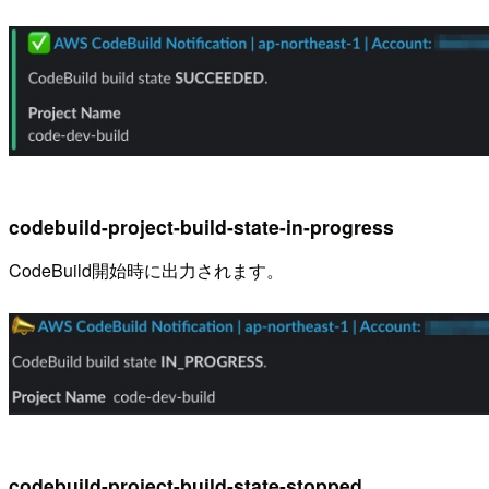
codebuild-project-build-state-in-progress
CodeBuild開始時に出力されます。
codebuild-project-build-state-stopped