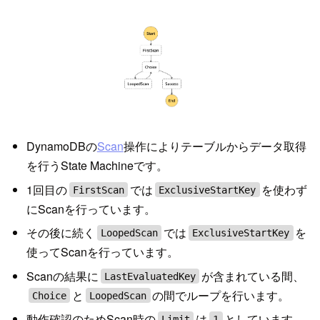
DynamoDBの
Scan
操作によりテーブルからデータ取得
を行うState Machineです。
1回目の
では
を使わず
FirstScan
ExclusiveStartKey
にScanを行っています。
その後に続く
では
を
LoopedScan
ExclusiveStartKey
使ってScanを行っています。
Scanの結果に
が含まれている間、
LastEvaluatedKey
と
の間でループを行います。
Choice
LoopedScan
動作確認のためScan時の
は
としています。
Limit
1