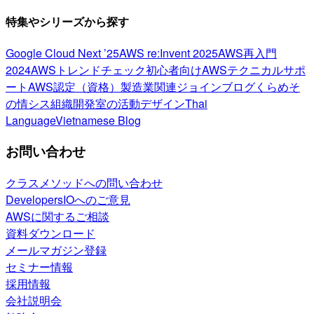
特集やシリーズから探す
Google Cloud Next ’25
AWS re:Invent 2025
AWS再入門
2024
AWSトレンドチェック
初心者向け
AWSテクニカルサポ
ート
AWS認定（資格）
製造業関連
ジョインブログ
くらめそ
の情シス
組織開発室の活動
デザイン
Thai
Language
Vietnamese Blog
お問い合わせ
クラスメソッドへの問い合わせ
DevelopersIOへのご意見
AWSに関するご相談
資料ダウンロード
メールマガジン登録
セミナー情報
採用情報
会社説明会