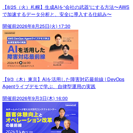
【8/25（火）札幌】生成AIを“会社の武器”にする方法〜AWS
で加速するデータ分析と、安全に導入する仕組み〜
開催前
2026年8月25日(火) 17:30
【9/3（木）東京】AIを活用した障害対応最前線 | DevOps
Agentライブデモで学ぶ、自律型運用の実践
開催前
2026年9月3日(木) 16:00