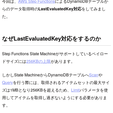
今回は、
AWS Step Functions
によるDynamoDBテーブルか
らのデータ取得時の
LastEvaluatedKey対応
をしてみまし
た。
なぜLastEvaluatedKey対応をするのか
Step Functions State Machineがサポートしているペイロー
ドサイズには
256KBの上限
があります。
しかしState MachineからDynamoDBテーブルへ
Scan
や
Query
を行う際には、取得されるアイテムセットの最大サイ
ズは1MBとなり256KBを超えるため、
Limit
パラメータを使
用してアイテムを取得し過ぎないようにする必要がありま
す。