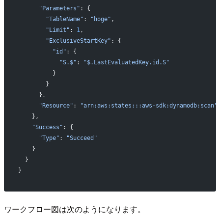
      "Parameters"
: {
        "TableName"
: 
"hoge"
,
        "Limit"
: 
1
,
        "ExclusiveStartKey"
: {
          "id"
: {
            "S.$"
: 
"$.LastEvaluatedKey.id.S"
          }
        }
      },
      "Resource"
: 
"arn:aws:states:::aws-sdk:dynamodb:scan"
    },
    "Success"
: {
      "Type"
: 
"Succeed"
    }
  }
}
ワークフロー図は次のようになります。