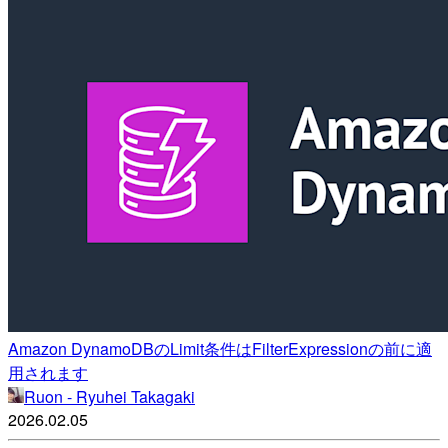
Amazon DynamoDBのLimit条件はFilterExpressionの前に適
用されます
Ruon - Ryuhei Takagaki
2026.02.05