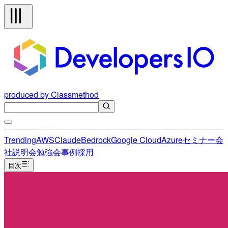
produced by Classmethod
Trending
AWS
Claude
Bedrock
Google Cloud
Azure
セミナー
会
社説明会
勉強会
事例
採用
目次