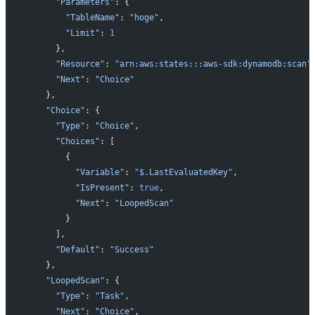
      "Parameters"
: {
        "TableName"
: 
"hoge"
,
        "Limit"
: 
1
      },
      "Resource"
: 
"arn:aws:states:::aws-sdk:dynamodb:scan"
      "Next"
: 
"Choice"
    },
    "Choice"
: {
      "Type"
: 
"Choice"
,
      "Choices"
: [
        {
          "Variable"
: 
"$.LastEvaluatedKey"
,
          "IsPresent"
: 
true
,
          "Next"
: 
"LoopedScan"
        }
      ],
      "Default"
: 
"Success"
    },
    "LoopedScan"
: {
      "Type"
: 
"Task"
,
      "Next"
: 
"Choice"
,