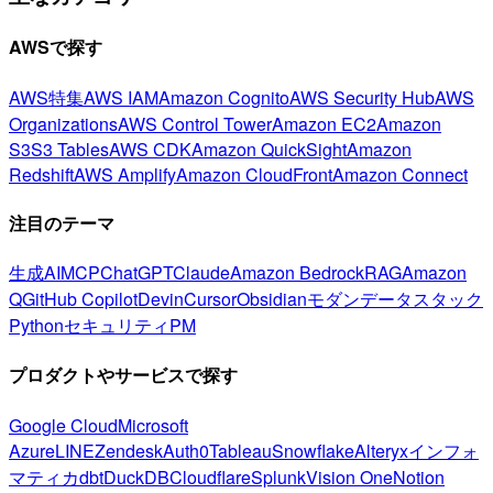
AWSで探す
AWS特集
AWS IAM
Amazon Cognito
AWS Security Hub
AWS
Organizations
AWS Control Tower
Amazon EC2
Amazon
S3
S3 Tables
AWS CDK
Amazon QuickSight
Amazon
Redshift
AWS Amplify
Amazon CloudFront
Amazon Connect
注目のテーマ
生成AI
MCP
ChatGPT
Claude
Amazon Bedrock
RAG
Amazon
Q
GitHub Copilot
Devin
Cursor
Obsidian
モダンデータスタック
Python
セキュリティ
PM
プロダクトやサービスで探す
Google Cloud
Microsoft
Azure
LINE
Zendesk
Auth0
Tableau
Snowflake
Alteryx
インフォ
マティカ
dbt
DuckDB
Cloudflare
Splunk
Vision One
Notion