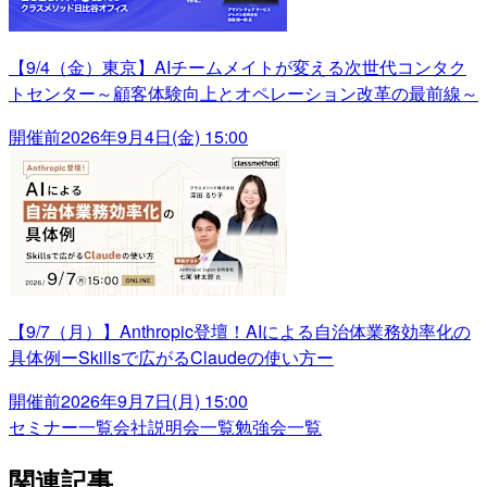
【9/4（金）東京】AIチームメイトが変える次世代コンタク
トセンター～顧客体験向上とオペレーション改革の最前線～
開催前
2026年9月4日(金) 15:00
【9/7（月）】Anthropic登壇！AIによる自治体業務効率化の
具体例ーSkillsで広がるClaudeの使い方ー
開催前
2026年9月7日(月) 15:00
セミナー一覧
会社説明会一覧
勉強会一覧
関連記事