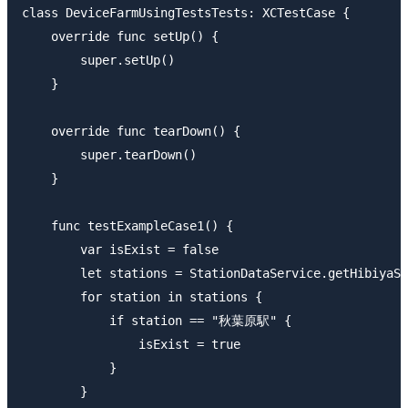
class DeviceFarmUsingTestsTests: XCTestCase {    

    override func setUp() {

        super.setUp()

    }

    override func tearDown() {

        super.tearDown()

    }

    func testExampleCase1() {

        var isExist = false

        let stations = StationDataService.getHibiyaSt
        for station in stations {

            if station == "秋葉原駅" {

                isExist = true

            }

        }
