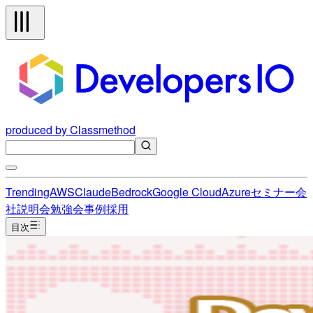
produced by Classmethod
Trending
AWS
Claude
Bedrock
Google Cloud
Azure
セミナー
会
社説明会
勉強会
事例
採用
目次