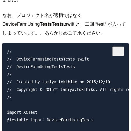
なお、プロジェクト名が適切ではなく
DeviceFarmUsing
TestsTests
.swift と、二回 "test" が入って
しまっています。。あらかじめご了承ください。
//

//  DeviceFarmUsingTestsTests.swift

//  DeviceFarmUsingTestsTests

//

//  Created by tamiya.tokihiko on 2015/12/10.

//  Copyright © 2015年 tamiya.tokihiko. All rights res
//

import XCTest

@testable import DeviceFarmUsingTests
