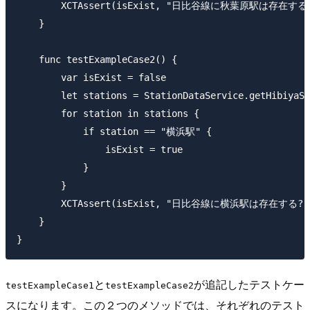
        XCTAssert(isExist, "日比谷線に秋葉原駅は存在する?
    }

    func testExampleCase2() {

        var isExist = false

        let stations = StationDataService.getHibiyaSt
        for station in stations {

            if station == "横浜駅" {

                isExist = true

            }

        }

        XCTAssert(isExist, "日比谷線に横浜駅は存在する?")
    }

と
が追記したテストケー
testExampleCase1
testExampleCase2
スになります。この２つのメソッドでは、それぞれのテスト