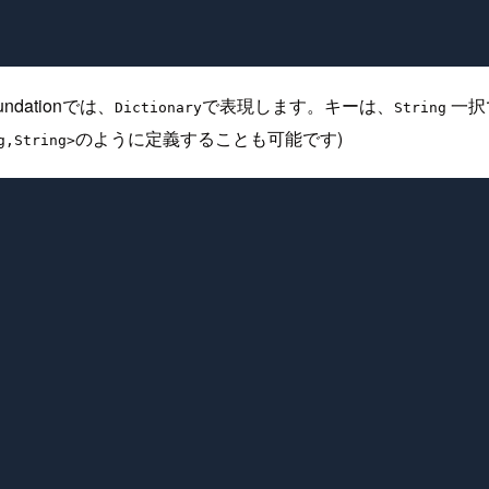
dationでは、
で表現します。キーは、
一択
Dictionary
String
のように定義することも可能です)
g,String>