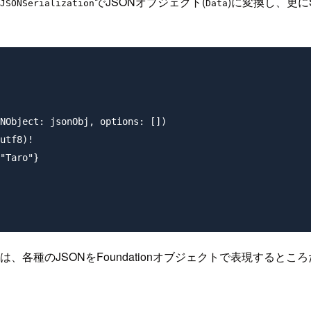
でJSONオブジェクト(
)に変換し、更に
JSONSerialization
Data
NObject: jsonObj, options: [])

utf8)!

Taro"}

各種のJSONをFoundationオブジェクトで表現するとこ