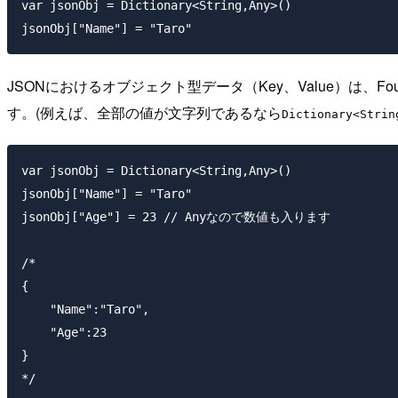
var jsonObj = Dictionary<String,Any>()

JSONにおけるオブジェクト型データ（Key、Value）は、Foun
す。(例えば、全部の値が文字列であるなら
Dictionary<Strin
var jsonObj = Dictionary<String,Any>()

jsonObj["Name"] = "Taro"

jsonObj["Age"] = 23 // Anyなので数値も入ります

/*

{

    "Name":"Taro",

    "Age":23

}
