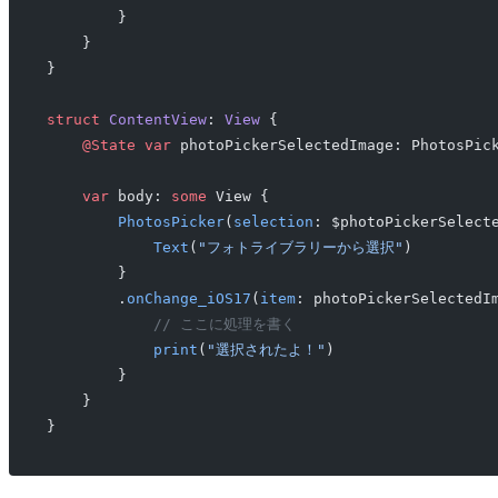
        }
    }
}
struct
 ContentView
: 
View 
{
    @State
 var
 photoPickerSelectedImage: PhotosPic
    var
 body: 
some
 View {
        PhotosPicker
(
selection
: $photoPickerSelect
            Text
(
"フォトライブラリーから選択"
)
        }
        .
onChange_iOS17
(
item
: photoPickerSelectedI
            // ここに処理を書く
            print
(
"選択されたよ！"
)
        }
    }
}