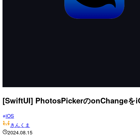
[SwiftUI] PhotosPickerのonC
iOS
きんくま
2024.08.15