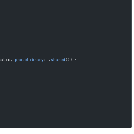
matic, 
photoLibrary
: .
shared
()) {