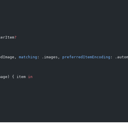
kerItem
?
edImage, 
matching
: .images, 
preferredItemEncoding
: .auto
mage) { item 
in