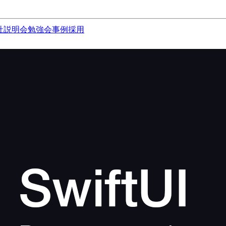
社説明会
勉強会
事例
採用