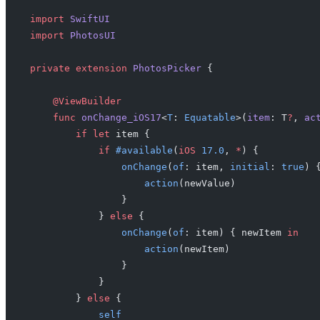
import
 SwiftUI
import
 PhotosUI
private
 extension
 PhotosPicker
 {
    @ViewBuilder
    func
 onChange_iOS17
<
T
: 
Equatable
>(
item
: T
?
, 
ac
        if
 let
 item {
            if
 #available
(
iOS
 17.0
, 
*
) {
                onChange
(
of
: item, 
initial
: 
true
) 
                    action
(newValue)
                }
            } 
else
 {
                onChange
(
of
: item) { newItem 
in
                    action
(newItem)
                }
            }
        } 
else
 {
            self