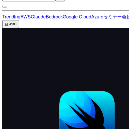
Trending
AWS
Claude
Bedrock
Google Cloud
Azure
セミナー
会
目次