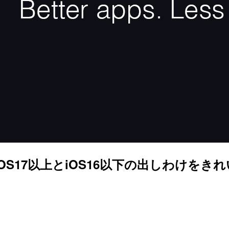
hangeをiOS17以上とiOS16以下の出しわけ