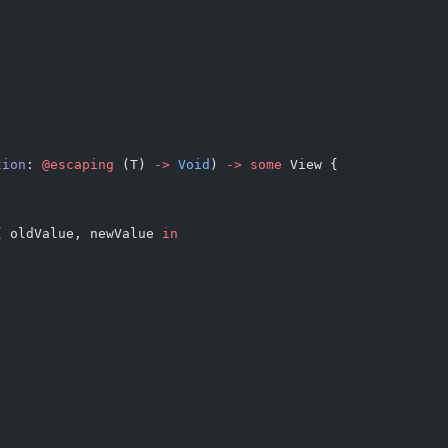
tion
: 
@escaping
 (T) 
->
 Void
) 
->
 some
 View {
{ oldValue, newValue 
in