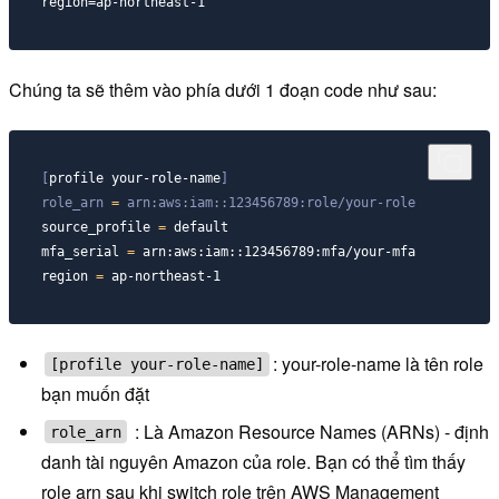
region=ap-northeast-1
Chúng ta sẽ thêm vào phía dưới 1 đoạn code như sau:
[
profile your-role-name
]
role_arn 
=
 arn:aws:iam::123456789:role/your-role
source_profile 
=
 default

mfa_serial 
=
 arn:aws:iam::123456789:mfa/your-mfa

region 
=
 ap-northeast-1
: your-role-name là tên role
[profile your-role-name]
bạn muốn đặt
: Là Amazon Resource Names (ARNs) - định
role_arn
danh tài nguyên Amazon của role. Bạn có thể tìm thấy
role arn sau khi switch role trên AWS Management