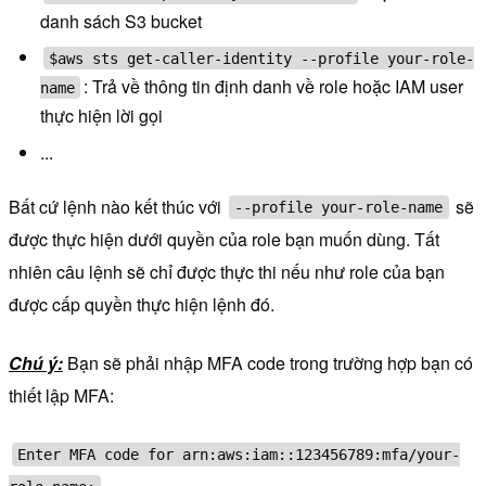
danh sách S3 bucket
$aws sts get-caller-identity --profile your-role-
:
Trả về thông tin định danh về role hoặc IAM user
name
thực hiện lời gọi
...
Bất cứ lệnh nào kết thúc với
sẽ
--profile your-role-name
được thực hiện dưới quyền của role bạn muốn dùng. Tất
nhiên câu lệnh sẽ chỉ được thực thi nếu như role của bạn
được cấp quyền thực hiện lệnh đó.
Chú ý:
Bạn sẽ phải nhập MFA code trong trường hợp bạn có
thiết lập MFA:
Enter MFA code for arn:aws:iam::123456789:mfa/your-