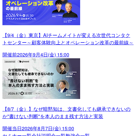
【9/4（金）東京】AIチームメイトが変える次世代コンタク
トセンター～顧客体験向上とオペレーション改革の最前線～
開催前
2026年9月4日(金) 15:00
【8/7（金）】なぜ暗黙知は、文書化しても継承できないの
か"書けない判断"を本人のまま残す方法と実装
開催当日
2026年8月7日(金) 15:00
セミナー一覧
会社説明会一覧
勉強会一覧