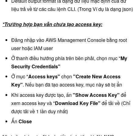
Default output format là dạng dữ liệu mặc định của dữ
liệu trả về từ các câu lệnh CLI. (Trong Ví dụ là dạng json)
*Trường hợp bạn vẫn chưa tạo access key:
Đăng nhập vào AWS Management Console bằng root
user hoặc IAM user
Ở thanh điều hướng phía trên bên phải, chọn mục "
My
Security Credentials"
Ở mục "
Access keys"
chọn
"C
reate New Access
Key"
. Nếu bạn đã tạo access key, mục này sẽ bị ẩn
Khi access key được tạo, ấn
"
Show Access Key"
để
xem access key và "
Download Key File"
để tải về (Chỉ
được tải về 1 lần duy nhất)
Ấn
Close