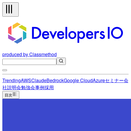
produced by Classmethod
Trending
AWS
Claude
Bedrock
Google Cloud
Azure
セミナー
会
社説明会
勉強会
事例
採用
目次