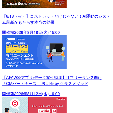
【8/18（火）】コストカットだけじゃない！AI駆動のシステ
ム刷新がもたらす本当の効果
開催前
2026年8月18日(火) 15:00
【AI/AWS/アプリ/データ案件特集】ITフリーランス向け
「CMパートナーズ」 説明会 by クラスメソッド
開催前
2026年8月12日(水) 19:00