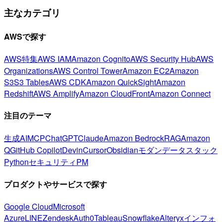
主なカテゴリ
AWSで探す
AWS特集
AWS IAM
Amazon Cognito
AWS Security Hub
AWS
Organizations
AWS Control Tower
Amazon EC2
Amazon
S3
S3 Tables
AWS CDK
Amazon QuickSight
Amazon
Redshift
AWS Amplify
Amazon CloudFront
Amazon Connect
注目のテーマ
生成AI
MCP
ChatGPT
Claude
Amazon Bedrock
RAG
Amazon
Q
GitHub Copilot
Devin
Cursor
Obsidian
モダンデータスタック
Python
セキュリティ
PM
プロダクトやサービスで探す
Google Cloud
Microsoft
Azure
LINE
Zendesk
Auth0
Tableau
Snowflake
Alteryx
インフォ