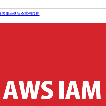
社説明会
勉強会
事例
採用