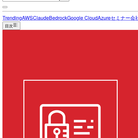
Trending
AWS
Claude
Bedrock
Google Cloud
Azure
セミナー
会
目次