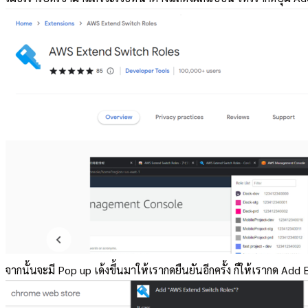
จากนั้นจะมี Pop up เด้งขึ้นมาให้เรากดยืนยันอีกครั้ง ก็ให้เรากด Add 