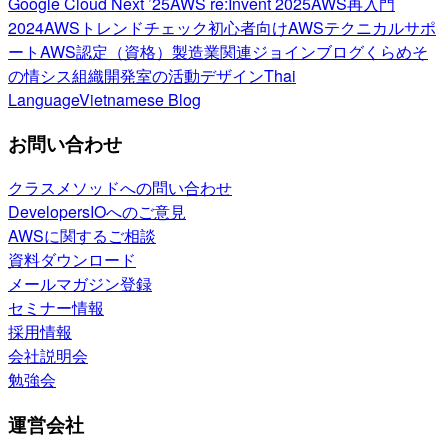
Google Cloud Next ’25
AWS re:Invent 2025
AWS再入門
2024
AWSトレンドチェック
初心者向け
AWSテクニカルサポ
ート
AWS認定（資格）
製造業関連
ジョインブログ
くらめそ
の情シス
組織開発室の活動
デザイン
Thai
Language
Vietnamese Blog
お問い合わせ
クラスメソッドへの問い合わせ
DevelopersIOへのご意見
AWSに関するご相談
資料ダウンロード
メールマガジン登録
セミナー情報
採用情報
会社説明会
勉強会
運営会社