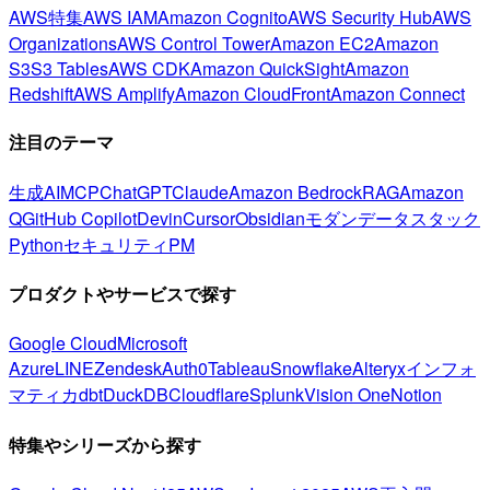
AWS特集
AWS IAM
Amazon Cognito
AWS Security Hub
AWS
Organizations
AWS Control Tower
Amazon EC2
Amazon
S3
S3 Tables
AWS CDK
Amazon QuickSight
Amazon
Redshift
AWS Amplify
Amazon CloudFront
Amazon Connect
注目のテーマ
生成AI
MCP
ChatGPT
Claude
Amazon Bedrock
RAG
Amazon
Q
GitHub Copilot
Devin
Cursor
Obsidian
モダンデータスタック
Python
セキュリティ
PM
プロダクトやサービスで探す
Google Cloud
Microsoft
Azure
LINE
Zendesk
Auth0
Tableau
Snowflake
Alteryx
インフォ
マティカ
dbt
DuckDB
Cloudflare
Splunk
Vision One
Notion
特集やシリーズから探す