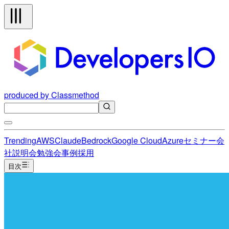
produced by Classmethod
Trending
AWS
Claude
Bedrock
Google Cloud
Azure
セミナー
会
社説明会
勉強会
事例
採用
目次