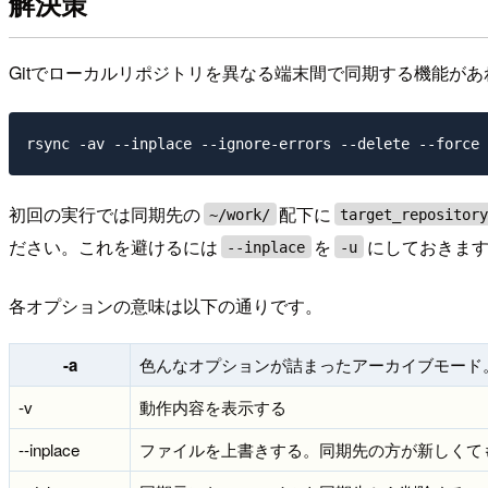
解決策
Gitでローカルリポジトリを異なる端末間で同期する機能が
初回の実行では同期先の
配下に
~/work/
target_repositor
ださい。これを避けるには
を
にしておきま
--inplace
-u
各オプションの意味は以下の通りです。
-a
色んなオプションが詰まったアーカイブモード
-v
動作内容を表示する
--inplace
ファイルを上書きする。同期先の方が新しくて