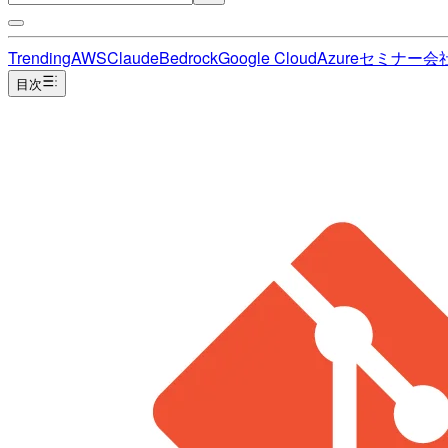
Trending
AWS
Claude
Bedrock
Google Cloud
Azure
セミナー
会
目次