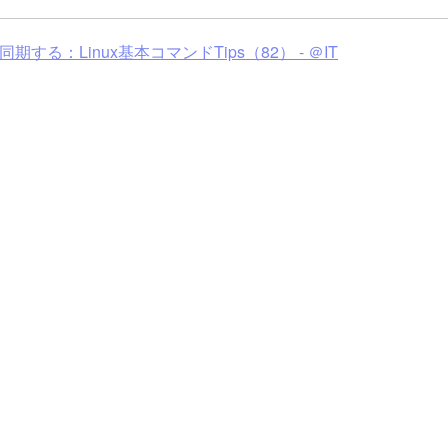
る：Linux基本コマンドTips（82） - ＠IT