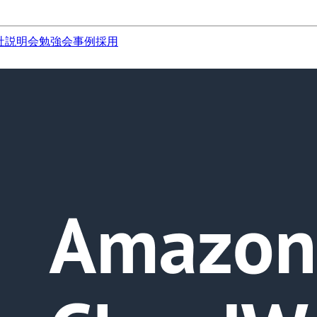
社説明会
勉強会
事例
採用