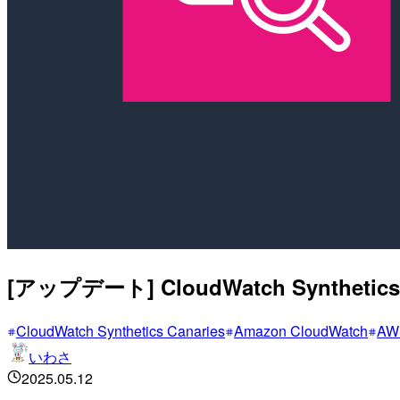
[アップデート] CloudWatch Synt
CloudWatch Synthetics Canaries
Amazon CloudWatch
AW
いわさ
2025.05.12