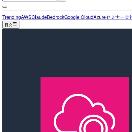
Trending
AWS
Claude
Bedrock
Google Cloud
Azure
セミナー
会
目次