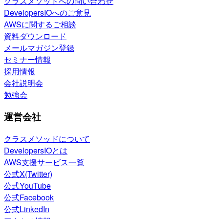
クラスメソッドへの問い合わせ
DevelopersIOへのご意見
AWSに関するご相談
資料ダウンロード
メールマガジン登録
セミナー情報
採用情報
会社説明会
勉強会
運営会社
クラスメソッドについて
DevelopersIOとは
AWS支援サービス一覧
公式X(Twitter)
公式YouTube
公式Facebook
公式LinkedIn