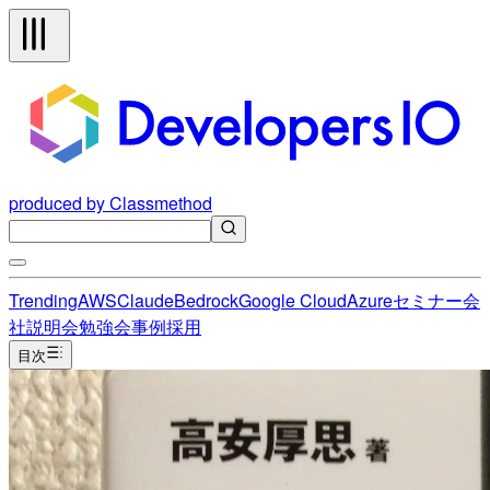
produced by Classmethod
Trending
AWS
Claude
Bedrock
Google Cloud
Azure
セミナー
会
社説明会
勉強会
事例
採用
目次