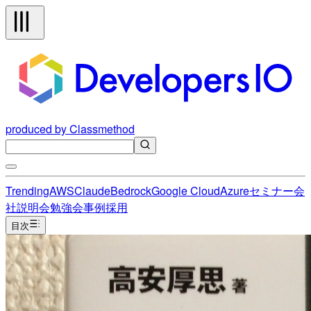
produced by Classmethod
Trending
AWS
Claude
Bedrock
Google Cloud
Azure
セミナー
会
社説明会
勉強会
事例
採用
目次