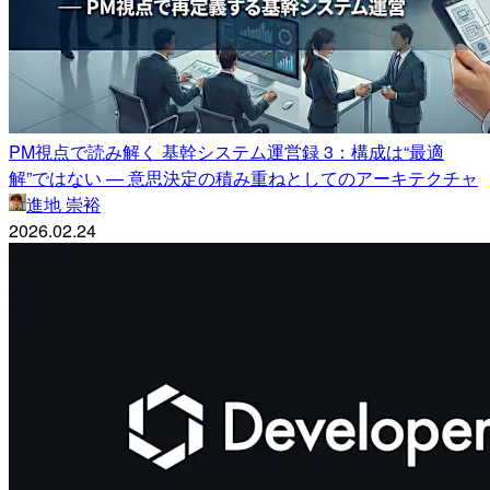
PM視点で読み解く 基幹システム運営録 3：構成は“最適
解”ではない — 意思決定の積み重ねとしてのアーキテクチャ
進地 崇裕
2026.02.24