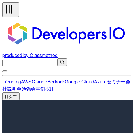
produced by Classmethod
Trending
AWS
Claude
Bedrock
Google Cloud
Azure
セミナー
会
社説明会
勉強会
事例
採用
目次