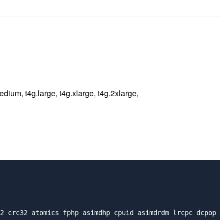
m, t4g.large, t4g.xlarge, t4g.2xlarge,
2 crc32 atomics fphp asimdhp cpuid asimdrdm lrcpc dcpop 