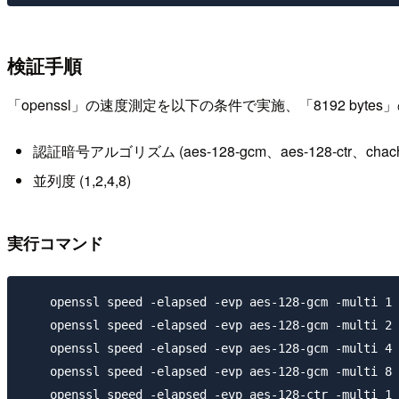
検証手順
「openssl」の速度測定を以下の条件で実施、「8192 byt
認証暗号アルゴリズム (aes-128-gcm、aes-128-ctr、chach
並列度 (1,2,4,8)
実行コマンド
    openssl speed -elapsed -evp aes-128-gcm -multi 1

    openssl speed -elapsed -evp aes-128-gcm -multi 2

    openssl speed -elapsed -evp aes-128-gcm -multi 4

    openssl speed -elapsed -evp aes-128-gcm -multi 8

    openssl speed -elapsed -evp aes-128-ctr -multi 1
