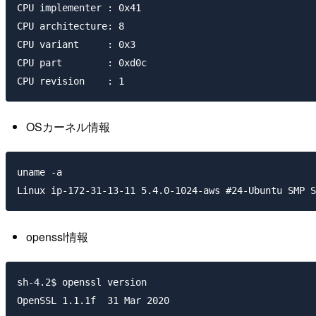
CPU implementer : 0x41

CPU architecture: 8

CPU variant     : 0x3

CPU part        : 0xd0c

OSカーネル情報
uname -a

openssl情報
sh-4.2$ openssl version
