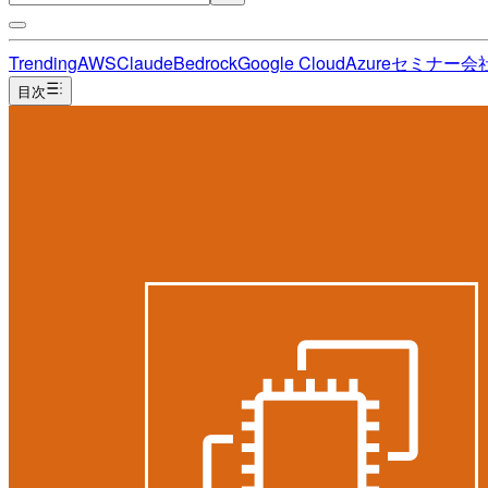
Trending
AWS
Claude
Bedrock
Google Cloud
Azure
セミナー
会
目次