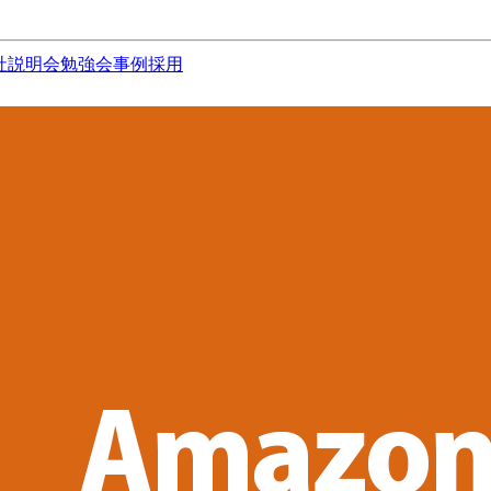
社説明会
勉強会
事例
採用