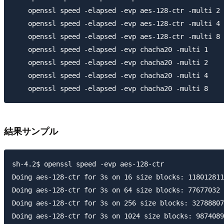
    openssl speed -elapsed -evp aes-128-ctr -multi 2

    openssl speed -elapsed -evp aes-128-ctr -multi 4

    openssl speed -elapsed -evp aes-128-ctr -multi 8

    openssl speed -elapsed -evp chacha20 -multi 1

    openssl speed -elapsed -evp chacha20 -multi 2

    openssl speed -elapsed -evp chacha20 -multi 4

結果サンプル
sh-4.2$ openssl speed -evp aes-128-ctr

Doing aes-128-ctr for 3s on 16 size blocks: 118012811
Doing aes-128-ctr for 3s on 64 size blocks: 77677032 
Doing aes-128-ctr for 3s on 256 size blocks: 32788807
Doing aes-128-ctr for 3s on 1024 size blocks: 9874089