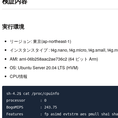
検証内容
実行環境
リージョン: 東京(ap-northeast-1)
インスタンスタイプ : t4g.nano, t4g.micro, t4g.small, t4g.mediu
AMI: ami-06b258aac2ae736c2 (64 ビット Arm)
OS: Ubuntu Server 20.04 LTS (HVM)
CPU情報
sh-4.2$ cat /proc/cpuinfo

processor       : 0

BogoMIPS        : 243.75

Features        : fp asimd evtstrm aes pmull sha1 sha