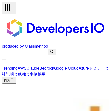
produced by Classmethod
Trending
AWS
Claude
Bedrock
Google Cloud
Azure
セミナー
会
社説明会
勉強会
事例
採用
目次