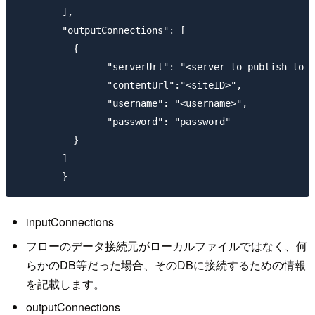
	],

	"outputConnections": [

	  {

		"serverUrl": "<server to publish to URL>",

		"contentUrl":"<siteID>",

		"username": "<username>",

		"password": "password"

	  }

	]

inputConnections
フローのデータ接続元がローカルファイルではなく、何
らかのDB等だった場合、そのDBに接続するための情報
を記載します。
outputConnections