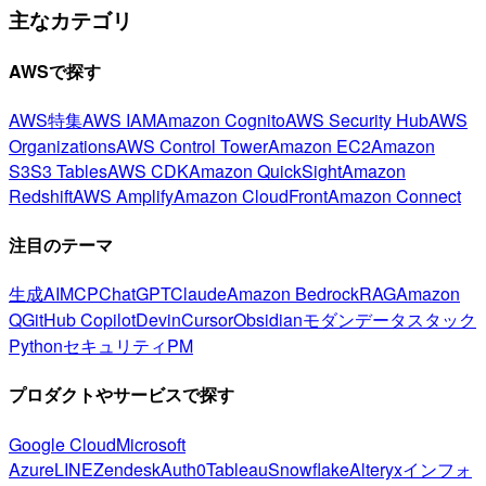
主なカテゴリ
AWSで探す
AWS特集
AWS IAM
Amazon Cognito
AWS Security Hub
AWS
Organizations
AWS Control Tower
Amazon EC2
Amazon
S3
S3 Tables
AWS CDK
Amazon QuickSight
Amazon
Redshift
AWS Amplify
Amazon CloudFront
Amazon Connect
注目のテーマ
生成AI
MCP
ChatGPT
Claude
Amazon Bedrock
RAG
Amazon
Q
GitHub Copilot
Devin
Cursor
Obsidian
モダンデータスタック
Python
セキュリティ
PM
プロダクトやサービスで探す
Google Cloud
Microsoft
Azure
LINE
Zendesk
Auth0
Tableau
Snowflake
Alteryx
インフォ