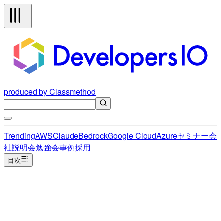
produced by Classmethod
Trending
AWS
Claude
Bedrock
Google Cloud
Azure
セミナー
会
社説明会
勉強会
事例
採用
目次