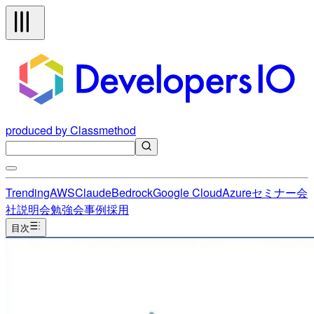
produced by Classmethod
Trending
AWS
Claude
Bedrock
Google Cloud
Azure
セミナー
会
社説明会
勉強会
事例
採用
目次