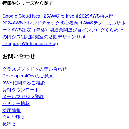
特集やシリーズから探す
Google Cloud Next ’25
AWS re:Invent 2025
AWS再入門
2024
AWSトレンドチェック
初心者向け
AWSテクニカルサポ
ート
AWS認定（資格）
製造業関連
ジョインブログ
くらめそ
の情シス
組織開発室の活動
デザイン
Thai
Language
Vietnamese Blog
お問い合わせ
クラスメソッドへの問い合わせ
DevelopersIOへのご意見
AWSに関するご相談
資料ダウンロード
メールマガジン登録
セミナー情報
採用情報
会社説明会
勉強会