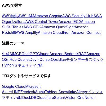
AWSで探す
AWS特集
AWS IAM
Amazon Cognito
AWS Security Hub
AWS
Organizations
AWS Control Tower
Amazon EC2
Amazon
S3
S3 Tables
AWS CDK
Amazon QuickSight
Amazon
Redshift
AWS Amplify
Amazon CloudFront
Amazon Connect
注目のテーマ
生成AI
MCP
ChatGPT
Claude
Amazon Bedrock
RAG
Amazon
Q
GitHub Copilot
Devin
Cursor
Obsidian
モダンデータスタック
Python
セキュリティ
PM
プロダクトやサービスで探す
Google Cloud
Microsoft
Azure
LINE
Zendesk
Auth0
Tableau
Snowflake
Alteryx
インフォ
マティカ
dbt
DuckDB
Cloudflare
Splunk
Vision One
Notion