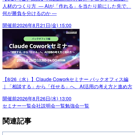
人材のつくり方 ― AIが「作れる」を当たり前にした先で、
何が勝負を分けるのか ―
開催前
2026年8月21日(金) 15:00
【8/26（水）】Claude Coworkセミナー バックオフィス編
｜「相談する」から「任せる」へ、AI活用の考え方と進め方
開催前
2026年8月26日(水) 13:00
セミナー一覧
会社説明会一覧
勉強会一覧
関連記事