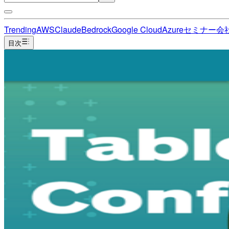
Trending
AWS
Claude
Bedrock
Google Cloud
Azure
セミナー
会
目次