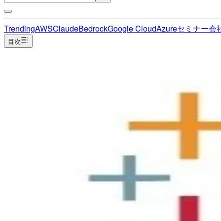
Trending
AWS
Claude
Bedrock
Google Cloud
Azure
セミナー
会
目次