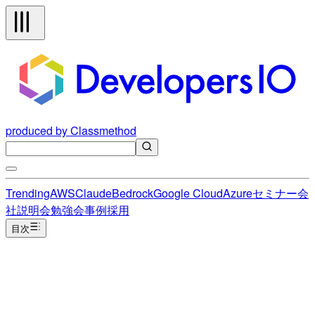
produced by Classmethod
Trending
AWS
Claude
Bedrock
Google Cloud
Azure
セミナー
会
社説明会
勉強会
事例
採用
目次