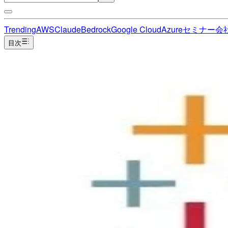
Trending
AWS
Claude
Bedrock
Google Cloud
Azure
セミナー
会
目次