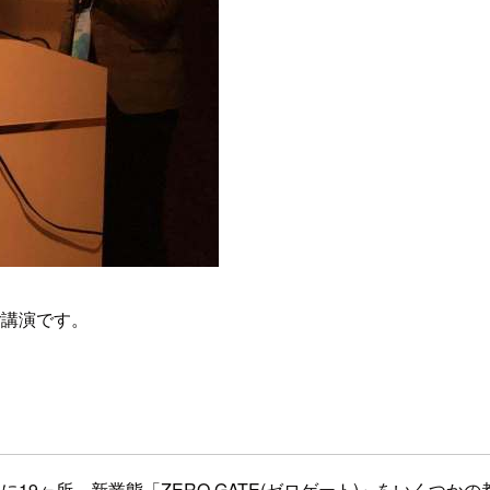
ご講演です。
に19ヶ所、新業態「ZERO GATE(ゼロゲート)」をいくつ