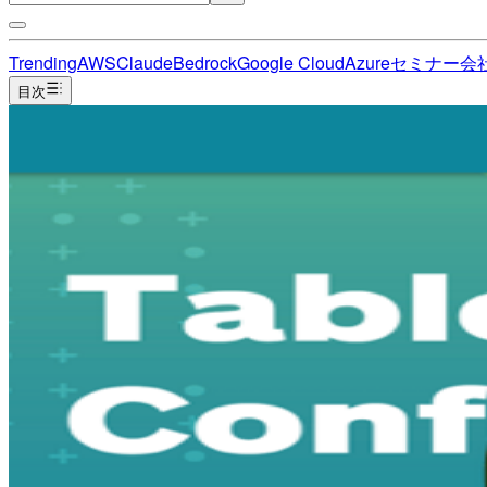
Trending
AWS
Claude
Bedrock
Google Cloud
Azure
セミナー
会
目次