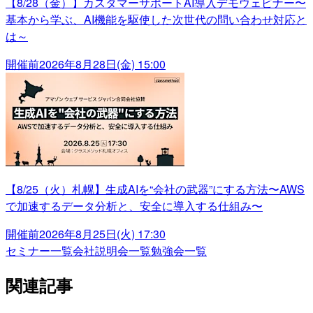
【8/28（金）】カスタマーサポートAI導入デモウェビナー〜
基本から学ぶ、AI機能を駆使した次世代の問い合わせ対応と
は～
開催前
2026年8月28日(金) 15:00
【8/25（火）札幌】生成AIを“会社の武器”にする方法〜AWS
で加速するデータ分析と、安全に導入する仕組み〜
開催前
2026年8月25日(火) 17:30
セミナー一覧
会社説明会一覧
勉強会一覧
関連記事