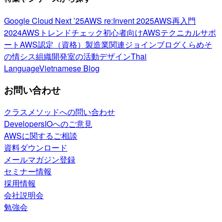
Google Cloud Next ’25
AWS re:Invent 2025
AWS再入門
2024
AWSトレンドチェック
初心者向け
AWSテクニカルサポ
ート
AWS認定（資格）
製造業関連
ジョインブログ
くらめそ
の情シス
組織開発室の活動
デザイン
Thai
Language
Vietnamese Blog
お問い合わせ
クラスメソッドへの問い合わせ
DevelopersIOへのご意見
AWSに関するご相談
資料ダウンロード
メールマガジン登録
セミナー情報
採用情報
会社説明会
勉強会