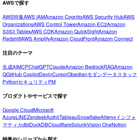
AWSで探す
AWS特集
AWS IAM
Amazon Cognito
AWS Security Hub
AWS
Organizations
AWS Control Tower
Amazon EC2
Amazon
S3
S3 Tables
AWS CDK
Amazon QuickSight
Amazon
Redshift
AWS Amplify
Amazon CloudFront
Amazon Connect
注目のテーマ
生成AI
MCP
ChatGPT
Claude
Amazon Bedrock
RAG
Amazon
Q
GitHub Copilot
Devin
Cursor
Obsidian
モダンデータスタック
Python
セキュリティ
PM
プロダクトやサービスで探す
Google Cloud
Microsoft
Azure
LINE
Zendesk
Auth0
Tableau
Snowflake
Alteryx
インフォ
マティカ
dbt
DuckDB
Cloudflare
Splunk
Vision One
Notion
特集やシリーズから探す