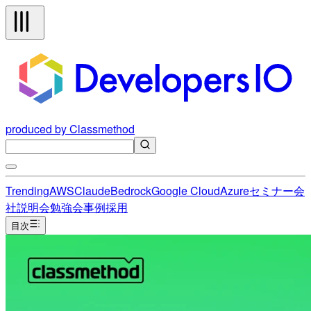
produced by Classmethod
Trending
AWS
Claude
Bedrock
Google Cloud
Azure
セミナー
会
社説明会
勉強会
事例
採用
目次