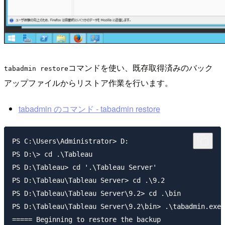
コマンドを使い、既存取得済みのバック
tabadmin restore
アップファイルからリストア作業を行います。
tabadmin のコマンド - tabadmin restore
PS C:\Users\Administrator> D:

PS D:\> cd .\Tableau

PS D:\Tableau> cd '.\Tableau Server'

PS D:\Tableau\Tableau Server> cd .\9.2

PS D:\Tableau\Tableau Server\9.2> cd .\bin

PS D:\Tableau\Tableau Server\9.2\bin> .\tabadmin.exe 
===== Beginning to restore the backup
