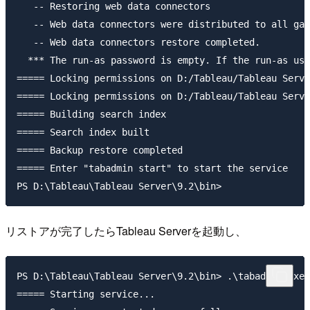
   -- Restoring web data connectors

   -- Web data connectors were distributed to all gat
   -- Web data connectors restore completed.

  *** The run-as password is empty. If the run-as use
===== Locking permissions on D:/Tableau/Tableau Serve
===== Locking permissions on D:/Tableau/Tableau Serve
===== Building search index

===== Search index built

===== Backup restore completed

===== Enter "tabadmin start" to start the service

リストアが完了したらTableau Serverを起動し、
PS D:\Tableau\Tableau Server\9.2\bin> .\tabadmin.exe 
===== Starting service...
