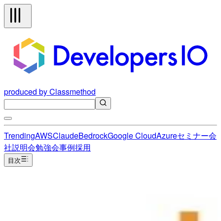
produced by Classmethod
Trending
AWS
Claude
Bedrock
Google Cloud
Azure
セミナー
会
社説明会
勉強会
事例
採用
目次