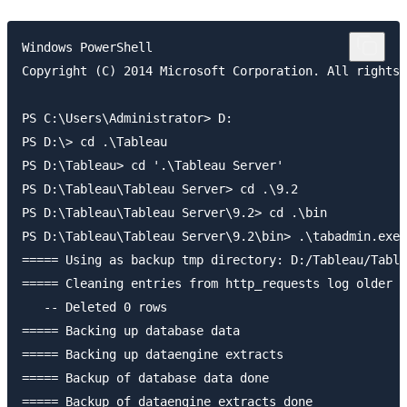
Windows PowerShell

Copyright (C) 2014 Microsoft Corporation. All rights 
PS C:\Users\Administrator> D:

PS D:\> cd .\Tableau

PS D:\Tableau> cd '.\Tableau Server'

PS D:\Tableau\Tableau Server> cd .\9.2

PS D:\Tableau\Tableau Server\9.2> cd .\bin

PS D:\Tableau\Tableau Server\9.2\bin> .\tabadmin.exe 
===== Using as backup tmp directory: D:/Tableau/Table
===== Cleaning entries from http_requests log older t
   -- Deleted 0 rows

===== Backing up database data

===== Backing up dataengine extracts

===== Backup of database data done

===== Backup of dataengine extracts done
