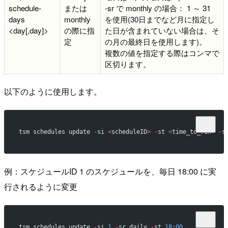
schedule-
または
-sr で monthly の場合： 1 ～ 31
days
monthly
を使用(30日までなど月に指定し
<day[,day]>
の際に指
た日が含まれていない場合は、そ
定
の月の最終日を使用します)。
複数の値を指定する際はコンマで
区切ります。
以下のように使用します。
tsm schedules update 
-
si 
<
scheduleID
>
 -
st 
<
time_to_run
>
 -
s
例：スケジュールID 1 のスケジュールを、毎日 18:00 に実
行されるように変更
tsm schedules update 
-
si 
1
 -
sr daily 
-
st 
18
:
00