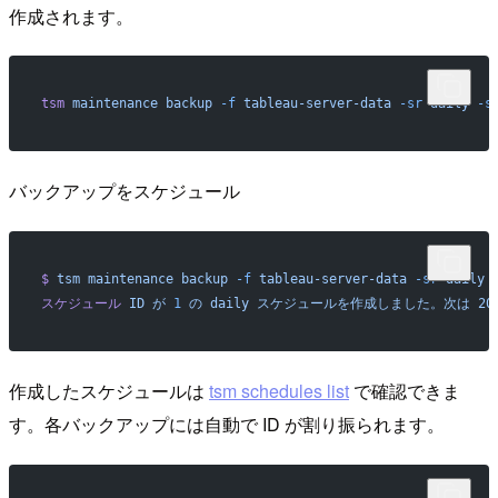
作成されます。
tsm
 maintenance
 backup
 -f
 tableau-server-data
 -sr
 daily
 -s
バックアップをスケジュール
$
 tsm
 maintenance
 backup
 -f
 tableau-server-data
 -sr
 daily
 
スケジュール
 ID
 が
 1
 の
 daily
 スケジュールを作成しました。次は
 20
作成したスケジュールは
tsm schedules list
で確認できま
す。各バックアップには自動で ID が割り振られます。