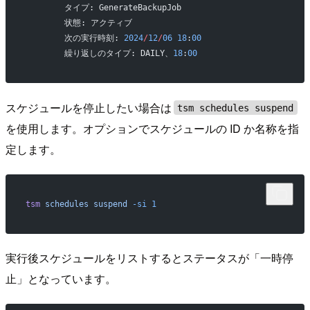
        タイプ: GenerateBackupJob
        状態: アクティブ
        次の実行時刻: 
2024
/
12
/
06
 18
:
00
        繰り返しのタイプ: DAILY、
18
:
00
スケジュールを停止したい場合は
tsm schedules suspend
を使用します。オプションでスケジュールの ID か名称を指
定します。
tsm
 schedules
 suspend
 -si
 1
実行後スケジュールをリストするとステータスが「一時停
止」となっています。