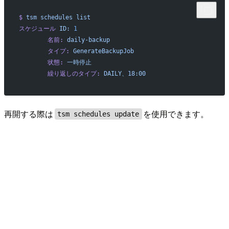
$
 tsm
 schedules
 list
スケジュール
 ID:
 1
        名前:
 daily-backup
        タイプ:
 GenerateBackupJob
        状態:
 一時停止
        繰り返しのタイプ:
 DAILY、18:00
再開する際は
を使用できます。
tsm schedules update