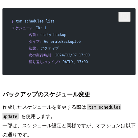
$
 tsm
 schedules
 list
スケジュール
 ID:
 1
        名前:
 daily-backup
        タイプ:
 GenerateBackupJob
        状態:
 アクティブ
        次の実行時刻:
 2024/12/07
 17:00
        繰り返しのタイプ:
 DAILY、17:00
バックアップのスケジュール変更
作成したスケジュールを変更する際は
tsm schedules
を使用します。
update
一部は、スケジュール設定と同様ですが、オプションは以下
の通りです。