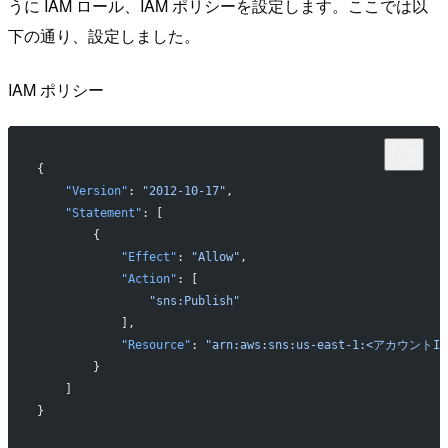
うに IAM ロール、IAM ポリシーを設定します。ここでは以
下の通り、設定しました。
IAM ポリシー
{
    "Version"
: 
"2012-10-17"
,
    "Statement"
: [
        {
            "Effect"
: 
"Allow"
,
            "Action"
: [
                "sns:Publish"
            ],
            "Resource"
: 
"arn:aws:sns:us-east-1:<アカウントID>
        }
    ]
}