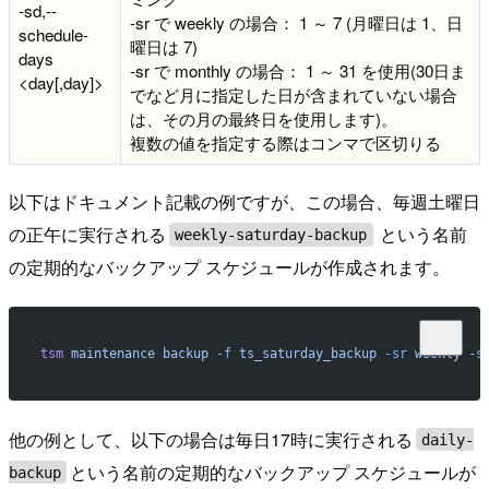
-sd,--
-sr で weekly の場合： 1 ～ 7 (月曜日は 1、日
schedule-
曜日は 7)
days
-sr で monthly の場合： 1 ～ 31 を使用(30日ま
<day[,day]>
でなど月に指定した日が含まれていない場合
は、その月の最終日を使用します)。
複数の値を指定する際はコンマで区切りる
以下はドキュメント記載の例ですが、この場合、毎週土曜日
の正午に実行される
という名前
weekly-saturday-backup
の定期的なバックアップ スケジュールが作成されます。
tsm
 maintenance
 backup
 -f
 ts_saturday_backup
 -sr
 weekly
 -s
他の例として、以下の場合は毎日17時に実行される
daily-
という名前の定期的なバックアップ スケジュールが
backup