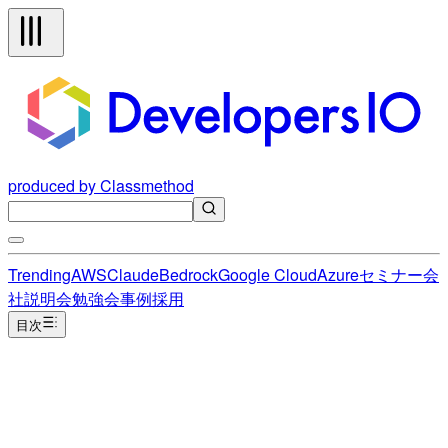
produced by Classmethod
Trending
AWS
Claude
Bedrock
Google Cloud
Azure
セミナー
会
社説明会
勉強会
事例
採用
目次