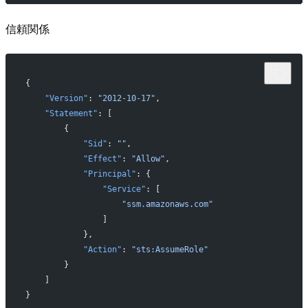
信頼関係
{
    "Version"
: 
"2012-10-17"
,
    "Statement"
: [
        {
            "Sid"
: 
""
,
            "Effect"
: 
"Allow"
,
            "Principal"
: {
                "Service"
: [
                    "ssm.amazonaws.com"
                ]
            },
            "Action"
: 
"sts:AssumeRole"
        }
    ]
}