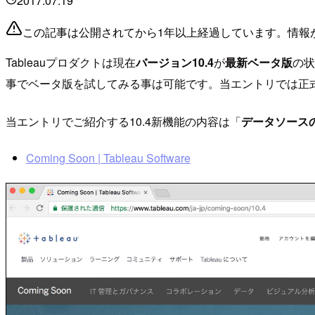
2017.07.19
この記事は公開されてから1年以上経過しています。情報
Tableauプロダクトは現在
バージョン10.4
が
最新ベータ版
の状
事でベータ版を試してみる事は可能です。当エントリでは正式
当エントリでご紹介する10.4新機能の内容は「
データソース
Coming Soon | Tableau Software