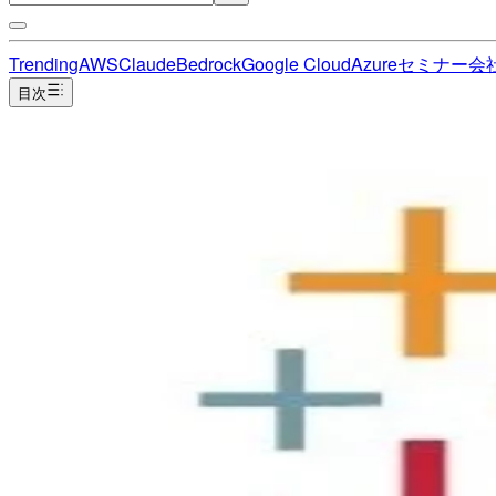
Trending
AWS
Claude
Bedrock
Google Cloud
Azure
セミナー
会
目次