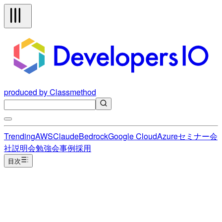
produced by Classmethod
Trending
AWS
Claude
Bedrock
Google Cloud
Azure
セミナー
会
社説明会
勉強会
事例
採用
目次