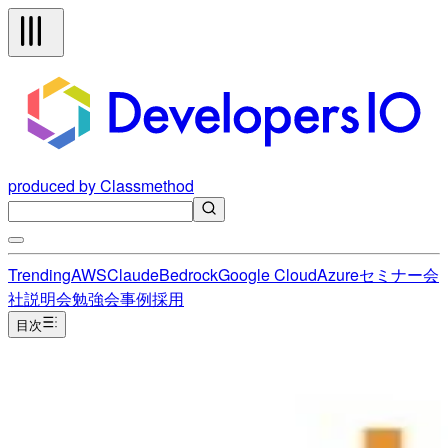
produced by Classmethod
Trending
AWS
Claude
Bedrock
Google Cloud
Azure
セミナー
会
社説明会
勉強会
事例
採用
目次