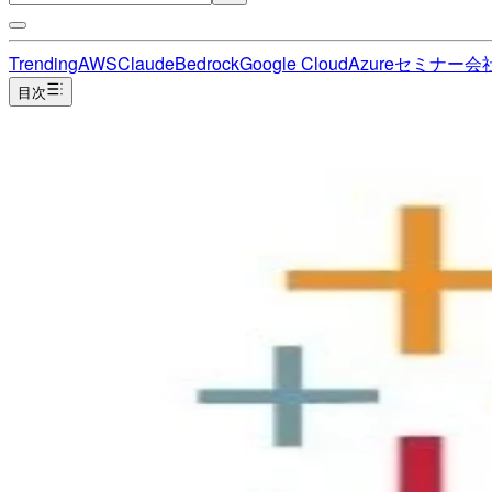
Trending
AWS
Claude
Bedrock
Google Cloud
Azure
セミナー
会
目次