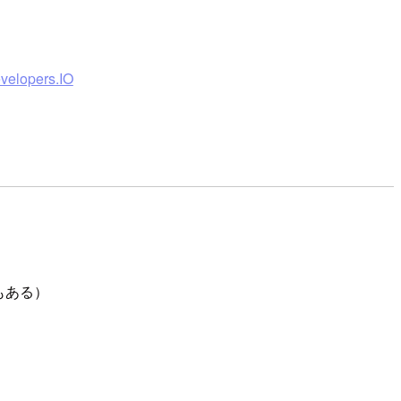
elopers.IO
もある）