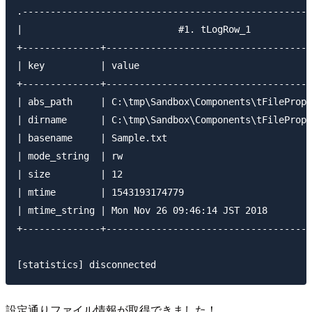
.----------------------------------------------------
|                            #1. tLogRow_1           
+--------------+-------------------------------------
| key          | value                               
+--------------+-------------------------------------
| abs_path     | C:\tmp\Sandbox\Components\tFilePrope
| dirname      | C:\tmp\Sandbox\Components\tFilePrope
| basename     | Sample.txt                          
| mode_string  | rw                                  
| size         | 12                                  
| mtime        | 1543193174779                       
| mtime_string | Mon Nov 26 09:46:14 JST 2018        
+--------------+-------------------------------------
設定通りファイル情報が取得できました！