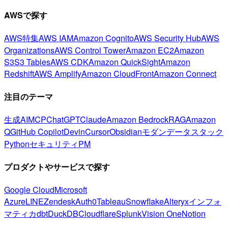
AWSで探す
AWS特集
AWS IAM
Amazon Cognito
AWS Security Hub
AWS
Organizations
AWS Control Tower
Amazon EC2
Amazon
S3
S3 Tables
AWS CDK
Amazon QuickSight
Amazon
Redshift
AWS Amplify
Amazon CloudFront
Amazon Connect
注目のテーマ
生成AI
MCP
ChatGPT
Claude
Amazon Bedrock
RAG
Amazon
Q
GitHub Copilot
Devin
Cursor
Obsidian
モダンデータスタック
Python
セキュリティ
PM
プロダクトやサービスで探す
Google Cloud
Microsoft
Azure
LINE
Zendesk
Auth0
Tableau
Snowflake
Alteryx
インフォ
マティカ
dbt
DuckDB
Cloudflare
Splunk
Vision One
Notion