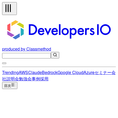
produced by Classmethod
Trending
AWS
Claude
Bedrock
Google Cloud
Azure
セミナー
会
社説明会
勉強会
事例
採用
目次