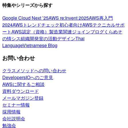
特集やシリーズから探す
Google Cloud Next ’25
AWS re:Invent 2025
AWS再入門
2024
AWSトレンドチェック
初心者向け
AWSテクニカルサポ
ート
AWS認定（資格）
製造業関連
ジョインブログ
くらめそ
の情シス
組織開発室の活動
デザイン
Thai
Language
Vietnamese Blog
お問い合わせ
クラスメソッドへの問い合わせ
DevelopersIOへのご意見
AWSに関するご相談
資料ダウンロード
メールマガジン登録
セミナー情報
採用情報
会社説明会
勉強会