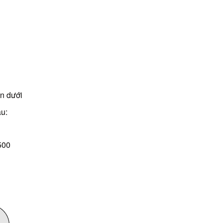
ên dưới
u:
500