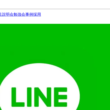
社説明会
勉強会
事例
採用