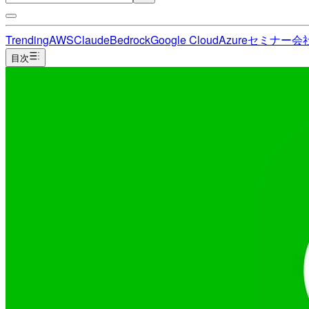
Trending
AWS
Claude
Bedrock
Google Cloud
Azure
セミナー
会
目次